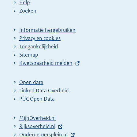
Help
Zoeken
Informatie hergebruiken
Privacy en cookies
Toegankelijkheid
Sitemap
E
Kwetsbaarheid melden
x
t
Open data
e
Linked Data Overheid
r
PUC Open Data
n
e
MijnOverheid.nl
l
E
Rijksoverheid.nl
i
x
E
Ondernemersplein.nl