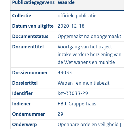
Publicatiegegevens
Waarde
a
t
t
a
c
i
:
e
t
t
n
a
i
t
a
c
5
:
e
t
Collectie
officiële publicatie
d
n
e
i
t
a
3
1
:
e
Datum van uitgifte
2020-12-18
s
d
i
e
i
t
K
1
1
:
g
s
Documentstatus
Opgemaakt na onopgemaakt
n
i
e
i
b
K
8
2
r
g
f
n
i
e
b
K
6
Documenttitel
Voortgang van het traject
o
r
o
f
n
i
b
K
inzake verdere herziening van
o
o
r
o
f
n
b
de Wet wapens en munitie
t
o
m
r
o
f
Dossiernummer
33033
t
t
a
m
r
o
e
t
Dossiertitel
Wapen- en munitiebezit
a
a
m
r
:
e
t
a
a
m
Identifier
kst-33033-29
2
:
t
a
a
Indiener
F.B.J. Grapperhaus
K
2
t
a
b
K
Ondernummer
29
t
b
Onderwerp
Openbare orde en veiligheid |