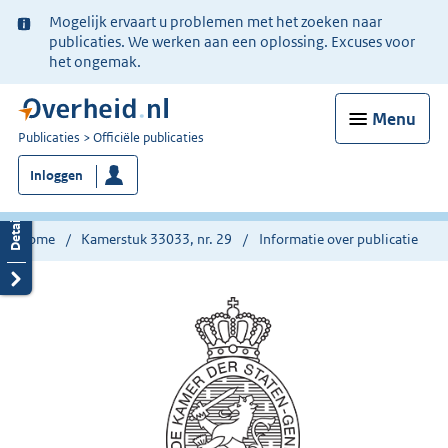
Ter
Mogelijk ervaart u problemen met het zoeken naar
informatie:
publicaties. We werken aan een oplossing. Excuses voor
het ongemak.
Menu
U
Publicaties
Officiële publicaties
bent
Inloggen
nu
hier:
Home
Kamerstuk 33033, nr. 29
Informatie over publicatie