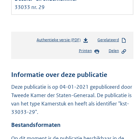
33033 nr. 29
Authentieke versie (PDF)
b
Gerelateerd
e
Printen
Delen
s
t
a
n
Informatie over deze publicatie
d
s
Deze publicatie is op 04-01-2021 gepubliceerd door
g
Tweede Kamer der Staten-Generaal. De publicatie is
r
van het type Kamerstuk en heeft als identifier "kst-
o
33033-29".
o
t
Bestandsformaten
t
e
Op dit moment is de publicatie beschikbaar in de
: