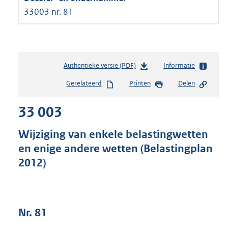
33003 nr. 81
Authentieke versie (PDF)
b
Informatie
e
Gerelateerd
Printen
Delen
s
t
33 003
a
n
d
Wijziging van enkele belastingwetten
s
en enige andere wetten (Belastingplan
g
2012)
r
o
o
t
t
Nr. 81
e
: