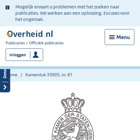
Ter
Mogelijk ervaart u problemen met het zoeken naar
informatie:
publicaties. We werken aan een oplossing. Excuses voor
het ongemak.
Menu
U
Publicaties
Officiële publicaties
bent
Inloggen
nu
hier:
Home
Kamerstuk 33003, nr. 81