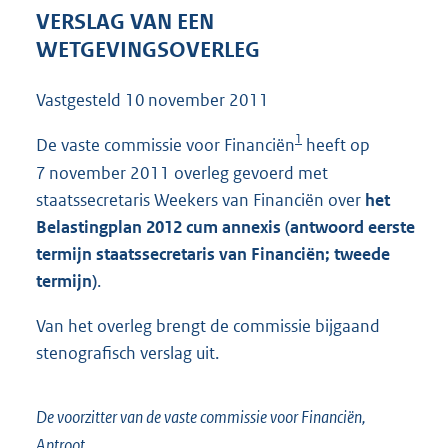
2
VERSLAG VAN EEN
3
WETGEVINGSOVERLEG
9
K
Vastgesteld
10 november 2011
b
1
De vaste commissie voor Financiën
heeft op
7 november 2011 overleg gevoerd met
staatssecretaris Weekers van Financiën over
het
Belastingplan 2012 cum annexis (antwoord eerste
termijn staatssecretaris van Financiën; tweede
termijn)
.
Van het overleg brengt de commissie bijgaand
stenografisch verslag uit.
De voorzitter van de vaste commissie voor Financiën,
Aptroot