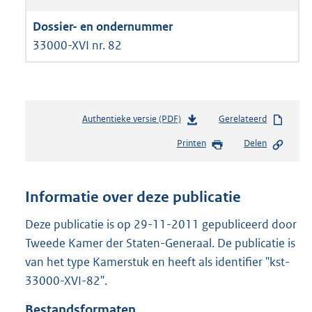
33000-XVI nr. 82
Authentieke versie (PDF)
b
Gerelateerd
e
Printen
Delen
s
t
a
n
Informatie over deze publicatie
d
s
Deze publicatie is op 29-11-2011 gepubliceerd door
g
Tweede Kamer der Staten-Generaal. De publicatie is
r
van het type Kamerstuk en heeft als identifier "kst-
o
33000-XVI-82".
o
t
Bestandsformaten
t