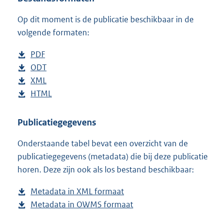
e
Op dit moment is de publicatie beschikbaar in de
:
3
volgende formaten:
8
K
D
PDF
b
b
o
D
ODT
e
b
w
o
D
XML
s
e
b
n
w
o
D
HTML
t
s
e
b
l
n
w
o
a
t
s
e
o
l
n
w
n
a
t
s
Publicatiegegevens
a
o
l
n
d
n
a
t
Onderstaande tabel bevat een overzicht van de
d
a
o
l
s
d
n
a
publicatiegegevens (metadata) die bij deze publicatie
p
d
a
o
g
s
d
n
horen. Deze zijn ook als los bestand beschikbaar:
u
p
d
a
r
g
s
d
b
u
p
d
o
r
g
s
Metadata in XML formaat
b
l
b
u
p
o
o
r
g
Metadata in OWMS formaat
e
b
i
l
b
u
t
o
o
r