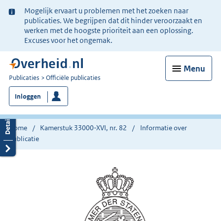
Ter
Mogelijk ervaart u problemen met het zoeken naar
informatie:
publicaties. We begrijpen dat dit hinder veroorzaakt en
werken met de hoogste prioriteit aan een oplossing.
Excuses voor het ongemak.
Menu
U
Publicaties
Officiële publicaties
bent
Inloggen
nu
hier:
Home
Kamerstuk 33000-XVI, nr. 82
Informatie over
publicatie