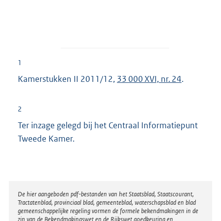
1
Kamerstukken II 2011/12,
33 000 XVI, nr. 24
.
2
Ter inzage gelegd bij het Centraal Informatiepunt
Tweede Kamer.
Disclaimer
De hier aangeboden pdf-bestanden van het Staatsblad, Staatscourant,
Tractatenblad, provinciaal blad, gemeenteblad, waterschapsblad en blad
gemeenschappelijke regeling vormen de formele bekendmakingen in de
zin van de Bekendmakingswet en de Rijkswet goedkeuring en