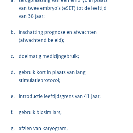
a.
terugplaatsing van één embryo in plaats
van twee embryo’s (eSET) tot de leeftijd
van 38 jaar;
b.
inschatting prognose en afwachten
(afwachtend beleid);
c.
doelmatig medicijngebruik;
d.
gebruik kort in plaats van lang
stimulatieprotocol;
e.
introductie leeftijdsgrens van 41 jaar;
f.
gebruik biosimilars;
g.
afzien van karyogram;