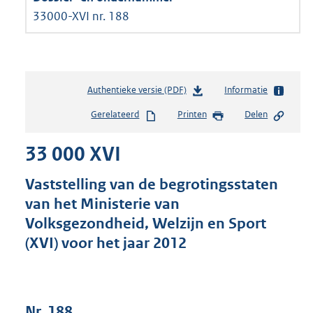
33000-XVI nr. 188
Authentieke versie (PDF)
b
Informatie
e
Gerelateerd
Printen
Delen
s
t
33 000 XVI
a
n
d
Vaststelling van de begrotingsstaten
s
van het Ministerie van
g
Volksgezondheid, Welzijn en Sport
r
o
(XVI) voor het jaar 2012
o
t
t
e
Nr. 188
: