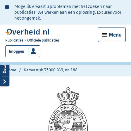
Ter
Mogelijk ervaart u problemen met het zoeken naar
informatie:
publicaties. We werken aan een oplossing. Excuses voor
het ongemak.
Menu
U
Publicaties
Officiële publicaties
bent
Inloggen
nu
hier:
Home
Kamerstuk 33000-XVI, nr. 188