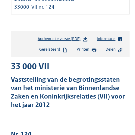
33000-VII nr. 124
Authentieke versie (PDF)
b
Informatie
e
Gerelateerd
Printen
Delen
s
t
33 000 VII
a
n
d
Vaststelling van de begrotingsstaten
s
van het ministerie van Binnenlandse
g
Zaken en Koninkrijksrelaties (VII) voor
r
o
het jaar 2012
o
t
t
e
Nr. 124
: