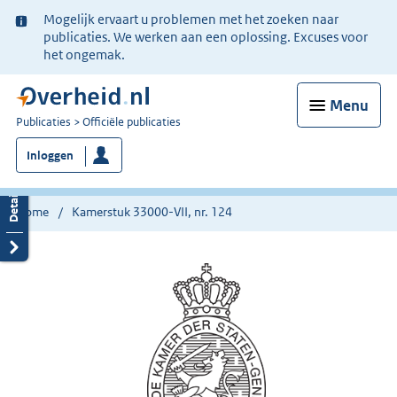
Ter
Mogelijk ervaart u problemen met het zoeken naar
informatie:
publicaties. We werken aan een oplossing. Excuses voor
het ongemak.
Menu
U
Publicaties
Officiële publicaties
bent
Inloggen
nu
hier:
Home
Kamerstuk 33000-VII, nr. 124