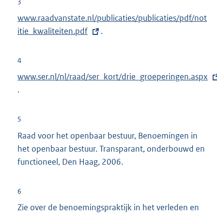
3
:
E
www.raadvanstate.nl/publicaties/publicaties/pdf/not
x
itie_kwaliteiten.pdf
.
t
e
4
r
E
www.ser.nl/nl/raad/ser_kort/drie_groeperingen.aspx
n
x
.
e
t
l
e
5
i
r
Raad voor het openbaar bestuur, Benoemingen in
n
n
het openbaar bestuur. Transparant, onderbouwd en
k
e
functioneel, Den Haag, 2006.
:
l
i
6
n
Zie over de benoemingspraktijk in het verleden en
k