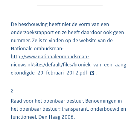
1
De beschouwing heeft niet de vorm van een
onderzoeksrapport en ze heeft daardoor ook geen
nummer. Ze is te vinden op de website van de
Nationale ombudsman:
E
http://www.nationaleombudsman-
x
nieuws.nl/
sites/default/files/kroniek_van_een_
t
aang
ekondigde_29_februari_2012.pdf
e
.
r
n
2
e
Raad voor het openbaar bestuur, Benoemingen in
l
het openbaar bestuur: transparant, onderbouwd en
i
functioneel, Den Haag 2006.
n
k