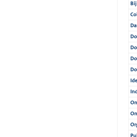
Bi
Col
Da
Do
Do
Do
Dos
Ide
In
On
On
Or
Pu