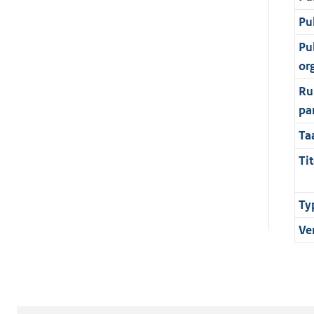
Pu
Pu
or
Ru
pa
Ta
Tit
Ty
Ve