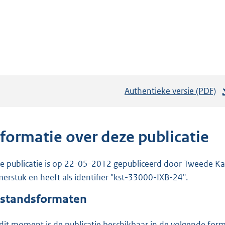
Authentieke versie (PDF)
b
e
s
t
nformatie over deze publicatie
a
n
e publicatie is op 22-05-2012 gepubliceerd door Tweede Kam
d
erstuk en heeft als identifier "kst-33000-IXB-24".
s
standsformaten
g
r
dit moment is de publicatie beschikbaar in de volgende for