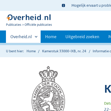
Ter
Mogelijk ervaart u prob
informatie:
U
Publicaties
Officiële publicaties
bent
Primaire
nu
Andere
Overheid.nl
Home
Uitgebreid zoeken
M
hier:
sites
navigatie
binnen
U bent hier:
Home
Kamerstuk 33000-IXB, nr. 24
Informatie o
K
Dat
22