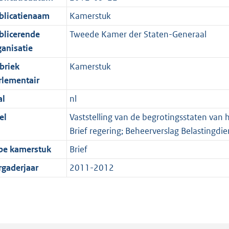
blicatienaam
Kamerstuk
blicerende
Tweede Kamer der Staten-Generaal
ganisatie
briek
Kamerstuk
rlementair
al
nl
el
Vaststelling van de begrotingsstaten van h
Brief regering; Beheerverslag Belastingdi
pe kamerstuk
Brief
rgaderjaar
2011-2012