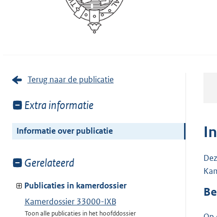
Terug naar de publicatie
Toon
Extra informatie
meer
van:
I
Informatie over publicatie
Dez
Toon
Gerelateerd
Kam
meer
van:
Publicaties in kamerdossier
Be
Kamerdossier 33000-IXB
Toon alle publicaties in het hoofddossier
Op 