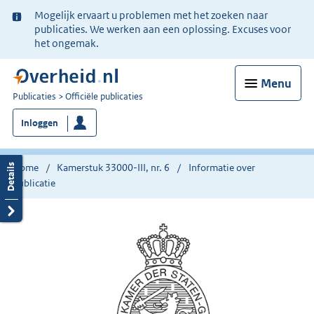
Ter
Mogelijk ervaart u problemen met het zoeken naar
informatie:
publicaties. We werken aan een oplossing. Excuses voor
het ongemak.
Menu
U
Publicaties
Officiële publicaties
bent
Inloggen
nu
hier:
Home
Kamerstuk 33000-III, nr. 6
Informatie over
publicatie