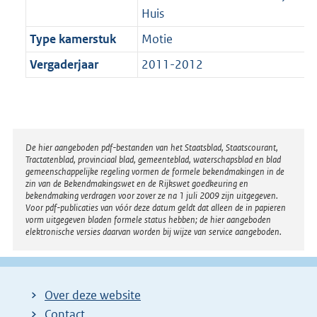
Huis
Type kamerstuk
Motie
Vergaderjaar
2011-2012
Disclaimer
De hier aangeboden pdf-bestanden van het Staatsblad, Staatscourant,
Tractatenblad, provinciaal blad, gemeenteblad, waterschapsblad en blad
gemeenschappelijke regeling vormen de formele bekendmakingen in de
zin van de Bekendmakingswet en de Rijkswet goedkeuring en
bekendmaking verdragen voor zover ze na 1 juli 2009 zijn uitgegeven.
Voor pdf-publicaties van vóór deze datum geldt dat alleen de in papieren
vorm uitgegeven bladen formele status hebben; de hier aangeboden
elektronische versies daarvan worden bij wijze van service aangeboden.
Over deze website
Contact