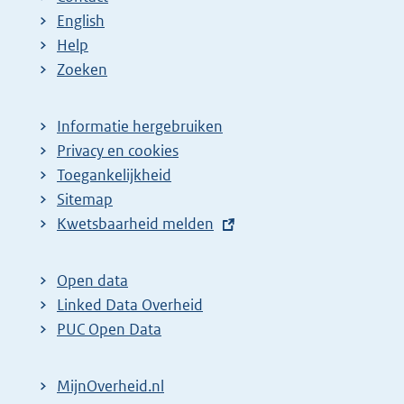
English
Help
Zoeken
Informatie hergebruiken
Privacy en cookies
Toegankelijkheid
Sitemap
E
Kwetsbaarheid melden
x
t
Open data
e
Linked Data Overheid
r
PUC Open Data
n
e
MijnOverheid.nl
l