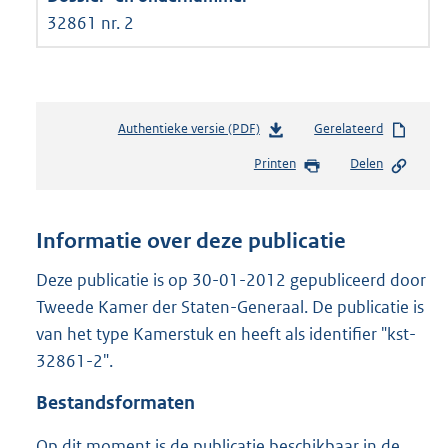
32861 nr. 2
Authentieke versie (PDF)
b
Gerelateerd
e
Printen
Delen
s
t
a
n
Informatie over deze publicatie
d
s
Deze publicatie is op 30-01-2012 gepubliceerd door
g
Tweede Kamer der Staten-Generaal. De publicatie is
r
van het type Kamerstuk en heeft als identifier "kst-
o
32861-2".
o
t
Bestandsformaten
t
e
Op dit moment is de publicatie beschikbaar in de
: