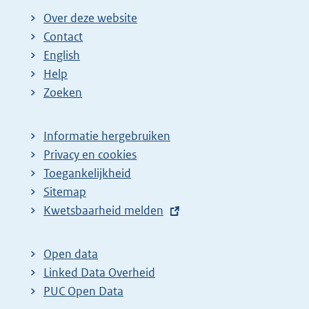
Over deze website
Contact
English
Help
Zoeken
Informatie hergebruiken
Privacy en cookies
Toegankelijkheid
Sitemap
E
Kwetsbaarheid melden
x
t
Open data
e
Linked Data Overheid
r
PUC Open Data
n