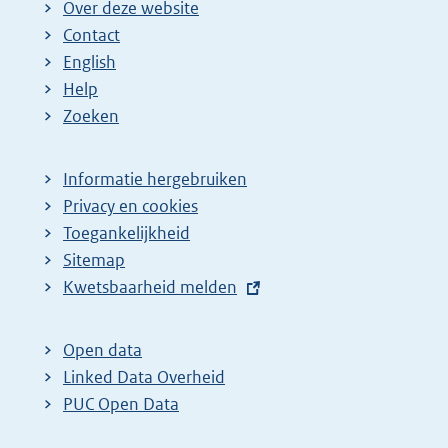
Over deze website
Contact
English
Help
Zoeken
Informatie hergebruiken
Privacy en cookies
Toegankelijkheid
Sitemap
E
Kwetsbaarheid melden
x
t
Open data
e
Linked Data Overheid
r
PUC Open Data
n