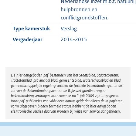
Nederlandse inzet m.b.t. natuurli
hulpbronnen en
conflictgrondstoffen.
Type kamerstuk
Verslag
Vergaderjaar
2014-2015
Disclaimer
De hier aangeboden pdf-bestanden van het Staatsblad, Staatscourant,
Tractatenblad, provinciaal blad, gemeenteblad, waterschapsblad en blad
gemeenschappelijke regeling vormen de formele bekendmakingen in de
zin van de Bekendmakingswet en de Rijkswet goedkeuring en
bekendmaking verdragen voor zover ze na 1 juli 2009 zijn uitgegeven.
Voor pdf-publicaties van vóór deze datum geldt dat alleen de in papieren
vorm uitgegeven bladen formele status hebben; de hier aangeboden
elektronische versies daarvan worden bij wijze van service aangeboden.