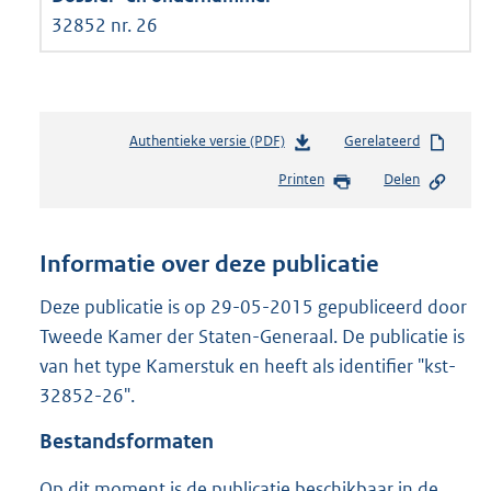
32852 nr. 26
Authentieke versie (PDF)
b
Gerelateerd
e
Printen
Delen
s
t
a
n
Informatie over deze publicatie
d
s
Deze publicatie is op 29-05-2015 gepubliceerd door
g
Tweede Kamer der Staten-Generaal. De publicatie is
r
van het type Kamerstuk en heeft als identifier "kst-
o
32852-26".
o
t
Bestandsformaten
t
e
Op dit moment is de publicatie beschikbaar in de
: