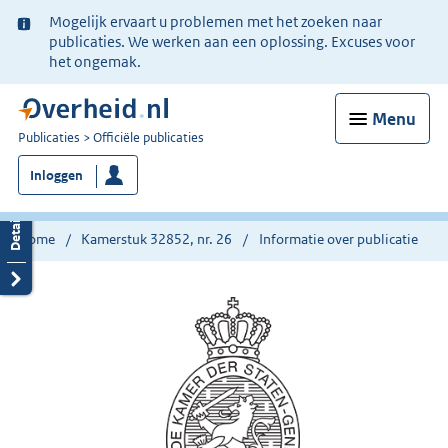
Ter
Mogelijk ervaart u problemen met het zoeken naar
informatie:
publicaties. We werken aan een oplossing. Excuses voor
het ongemak.
Menu
U
Publicaties
Officiële publicaties
bent
Inloggen
nu
hier:
Home
Kamerstuk 32852, nr. 26
Informatie over publicatie