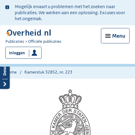
Ter
Mogelijk ervaart u problemen met het zoeken naar
informatie:
publicaties. We werken aan een oplossing. Excuses voor
het ongemak.
Menu
U
Publicaties
Officiële publicaties
bent
Inloggen
nu
hier:
Home
Kamerstuk 32852, nr. 223