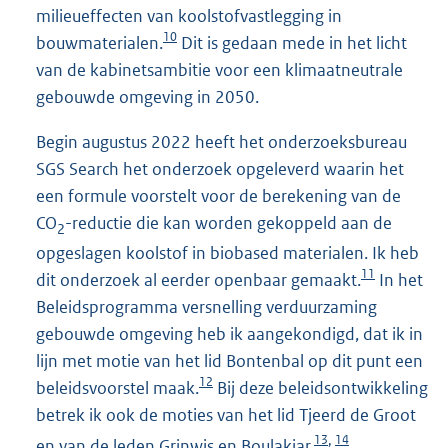
milieueffecten van koolstofvastlegging in
10
bouwmaterialen.
Dit is gedaan mede in het licht
van de kabinetsambitie voor een klimaatneutrale
gebouwde omgeving in 2050.
Begin augustus 2022 heeft het onderzoeksbureau
SGS Search het onderzoek opgeleverd waarin het
een formule voorstelt voor de berekening van de
CO
-reductie die kan worden gekoppeld aan de
2
opgeslagen koolstof in biobased materialen. Ik heb
11
dit onderzoek al eerder openbaar gemaakt.
In het
Beleidsprogramma versnelling verduurzaming
gebouwde omgeving heb ik aangekondigd, dat ik in
lijn met motie van het lid Bontenbal op dit punt een
12
beleidsvoorstel maak.
Bij deze beleidsontwikkeling
betrek ik ook de moties van het lid Tjeerd de Groot
13
14
,
en van de leden Grinwis en Boulakjar.