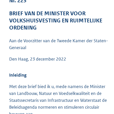
Nr. 223
6
2
BRIEF VAN DE MINISTER VOOR
K
VOLKSHUISVESTING EN RUIMTELIJKE
b
ORDENING
Aan de Voorzitter van de Tweede Kamer der Staten-
Generaal
Den Haag, 23 december 2022
Inleiding
Met deze brief bied ik u, mede namens de Minister
van Landbouw, Natuur en Voedselkwaliteit en de
Staatssecretaris van Infrastructuur en Waterstaat de
Beleidsagenda normeren en stimuleren circulair
bouwen aan.