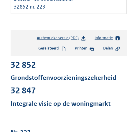
32852 nr. 223
Authentieke versie (PDF)
b
Informatie
e
Gerelateerd
Printen
Delen
s
t
32 852
a
n
d
Grondstoffenvoorzieningszekerheid
s
g
32 847
r
o
Integrale visie op de woningmarkt
o
t
t
e
: