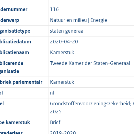
dernummer
116
derwerp
Natuur en milieu | Energie
ganisatietype
staten generaal
blicatiedatum
2020-04-20
blicatienaam
Kamerstuk
blicerende
Tweede Kamer der Staten-Generaal
ganisatie
briek parlementair
Kamerstuk
al
nl
el
Grondstoffenvoorzieningszekerheid; Br
2025
pe kamerstuk
Brief
rgaderjaar
2019-2020