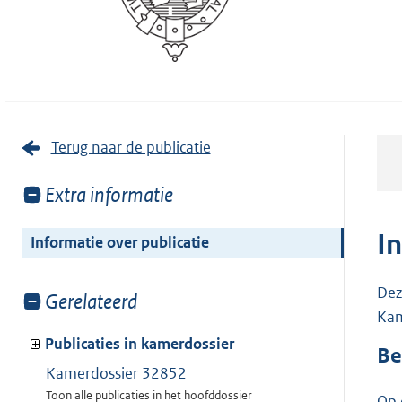
Terug naar de publicatie
Toon
Extra informatie
meer
van:
I
Informatie over publicatie
Dez
Toon
Gerelateerd
Kam
meer
van:
Publicaties in kamerdossier
Be
Kamerdossier 32852
Toon alle publicaties in het hoofddossier
Op 