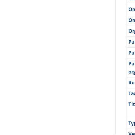
On
On
Or
Pu
Pu
Pu
or
Ru
Ta
Tit
Ty
Ve