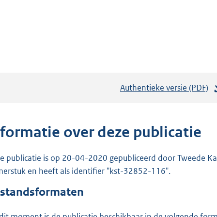
Authentieke versie (PDF)
b
e
s
t
nformatie over deze publicatie
a
n
e publicatie is op 20-04-2020 gepubliceerd door Tweede Kam
d
erstuk en heeft als identifier "kst-32852-116".
s
standsformaten
g
r
dit moment is de publicatie beschikbaar in de volgende for