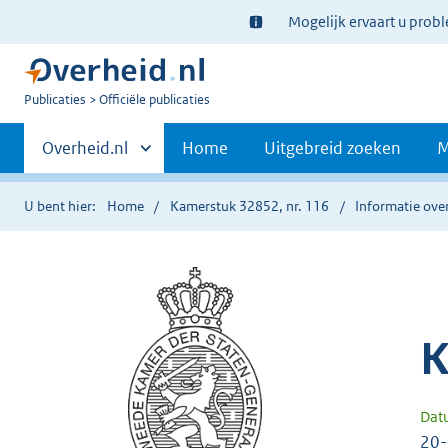
Ter
Mogelijk ervaart u prob
informatie:
U
Publicaties
Officiële publicaties
bent
Primaire
nu
Andere
Overheid.nl
Home
Uitgebreid zoeken
M
hier:
sites
navigatie
binnen
U bent hier:
Home
Kamerstuk 32852, nr. 116
Informatie over
K
Dat
20-