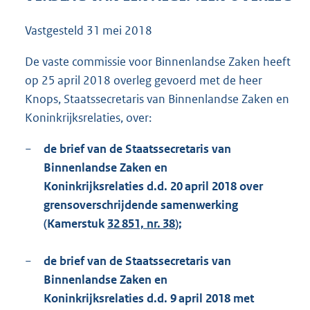
1
2
Vastgesteld
31 mei 2018
4
K
De vaste commissie voor Binnenlandse Zaken heeft
b
op 25 april 2018 overleg gevoerd met de heer
Knops, Staatssecretaris van Binnenlandse Zaken en
Koninkrijksrelaties, over:
−
de brief van de Staatssecretaris van
Binnenlandse Zaken en
Koninkrijksrelaties d.d. 20 april 2018 over
grensoverschrijdende samenwerking
(Kamerstuk
32 851, nr. 38
);
−
de brief van de Staatssecretaris van
Binnenlandse Zaken en
Koninkrijksrelaties d.d. 9 april 2018 met