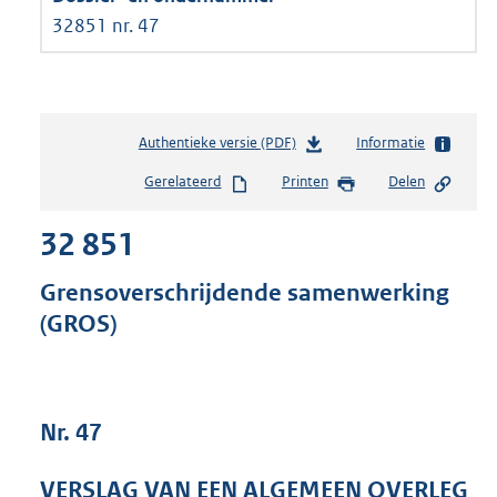
32851 nr. 47
Authentieke versie (PDF)
b
Informatie
e
Gerelateerd
Printen
Delen
s
t
32 851
a
n
d
Grensoverschrijdende samenwerking
s
(GROS)
g
r
o
o
t
Nr. 47
t
e
VERSLAG VAN EEN ALGEMEEN OVERLEG
: