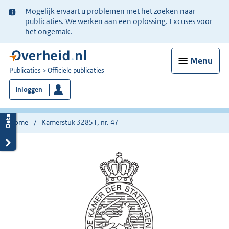
Ter
Mogelijk ervaart u problemen met het zoeken naar
informatie:
publicaties. We werken aan een oplossing. Excuses voor
het ongemak.
Menu
U
Publicaties
Officiële publicaties
bent
Inloggen
nu
hier:
Home
Kamerstuk 32851, nr. 47