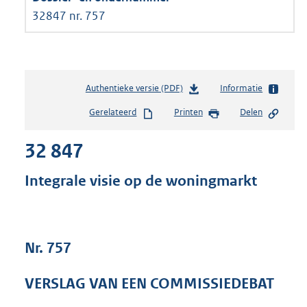
32847 nr. 757
Authentieke versie (PDF)
b
Informatie
e
Gerelateerd
Printen
Delen
s
t
32 847
a
n
d
Integrale visie op de woningmarkt
s
g
r
o
Nr. 757
o
t
t
VERSLAG VAN EEN COMMISSIEDEBAT
e
: