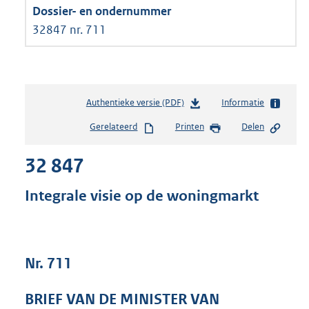
32847 nr. 711
Authentieke versie (PDF)
b
Informatie
e
Gerelateerd
Printen
Delen
s
t
32 847
a
n
d
Integrale visie op de woningmarkt
s
g
r
o
Nr. 711
o
t
t
BRIEF VAN DE MINISTER VAN
e