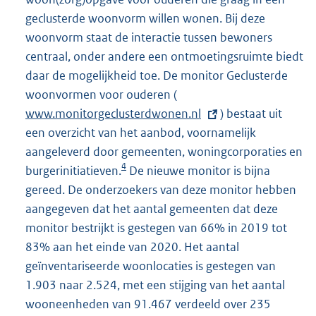
geclusterde woonvorm willen wonen. Bij deze
woonvorm staat de interactie tussen bewoners
centraal, onder andere een ontmoetingsruimte biedt
daar de mogelijkheid toe. De monitor Geclusterde
woonvormen voor ouderen
(
E
www.monitorgeclusterdwonen.nl
x
) bestaat uit
een overzicht van het aanbod, voornamelijk
t
aangeleverd door gemeenten, woningcorporaties en
e
4
burgerinitiatieven.
De nieuwe monitor is bijna
r
gereed. De onderzoekers van deze monitor hebben
n
aangegeven dat het aantal gemeenten dat deze
e
monitor bestrijkt is gestegen van 66% in 2019 tot
l
83% aan het einde van 2020. Het aantal
i
geïnventariseerde woonlocaties is gestegen van
n
1.903 naar 2.524, met een stijging van het aantal
k
wooneenheden van 91.467 verdeeld over 235
: