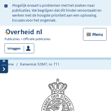
Ter
Mogelijk ervaart u problemen met het zoeken naar
informatie:
publicaties. We begrijpen dat dit hinder veroorzaakt en
werken met de hoogste prioriteit aan een oplossing.
Excuses voor het ongemak.
Menu
U
Publicaties
Officiële publicaties
bent
Inloggen
nu
hier:
Home
Kamerstuk 32847, nr. 711