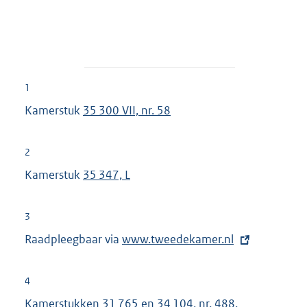
1
Kamerstuk
35 300 VII, nr. 58
2
Kamerstuk
35 347, L
3
Raadpleegbaar via
E
www.tweedekamer.nl
x
t
4
e
Kamerstukken
31 765 en 34 104, nr. 488
.