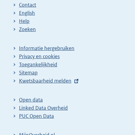
Contact
English
Help
Zoeken
Informatie hergebruiken
Privacy en cookies
Toegankelijkheid
Sitemap
E
Kwetsbaarheid melden
x
t
Open data
e
Linked Data Overheid
r
PUC Open Data
n
e