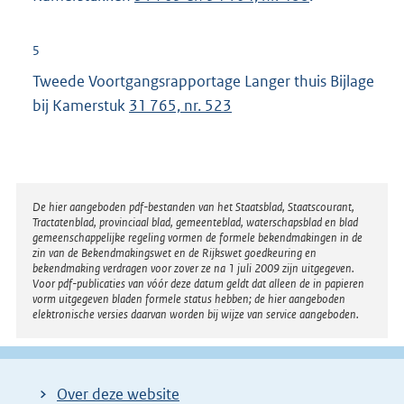
r
n
5
e
Tweede Voortgangsrapportage Langer thuis Bijlage
l
bij Kamerstuk
31 765, nr. 523
i
n
k
:
Disclaimer
De hier aangeboden pdf-bestanden van het Staatsblad, Staatscourant,
Tractatenblad, provinciaal blad, gemeenteblad, waterschapsblad en blad
gemeenschappelijke regeling vormen de formele bekendmakingen in de
zin van de Bekendmakingswet en de Rijkswet goedkeuring en
bekendmaking verdragen voor zover ze na 1 juli 2009 zijn uitgegeven.
Voor pdf-publicaties van vóór deze datum geldt dat alleen de in papieren
vorm uitgegeven bladen formele status hebben; de hier aangeboden
elektronische versies daarvan worden bij wijze van service aangeboden.
Over deze website