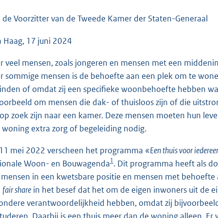
o
o
 de Voorzitter van de Tweede Kamer der Staten-Generaal
t
 Haag, 17 juni 2024
t
e
r veel mensen, zoals jongeren en mensen met een middenink
:
r sommige mensen is de behoefte aan een plek om te wonen 
3
inden of omdat zij een specifieke woonbehoefte hebben waa
5
voorbeeld om mensen die dak- of thuisloos zijn of die uitstr
0
 op zoek zijn naar een kamer. Deze mensen moeten hun le
K
 woning extra zorg of begeleiding nodig.
b
11 mei 2022 verscheen het programma
«Een thuis voor iedere
1
ionale Woon- en Bouwagenda
. Dit programma heeft als d
e mensen in een kwetsbare positie en mensen met behoefte a
n
fair share
in het besef dat het om de eigen inwoners uit de
zondere verantwoordelijkheid hebben, omdat zij bijvoorbeeld
studeren. Daarbij is een thuis meer dan de woning alleen. Er wo