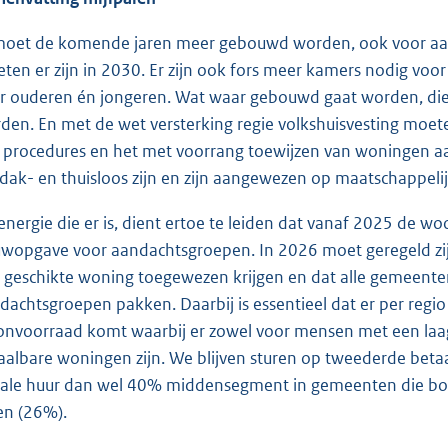
moet de komende jaren meer gebouwd worden, ook voor aa
ten er zijn in 2030. Er zijn ook fors meer kamers nodig voo
r ouderen én jongeren. Wat waar gebouwd gaat worden, dien
den. En met de wet versterking regie volkshuisvesting moet
 procedures en het met voorrang toewijzen van woningen 
 dak- en thuisloos zijn en zijn aangewezen op maatschappeli
energie die er is, dient ertoe te leiden dat vanaf 2025 de w
wopgave voor aandachtsgroepen. In 2026 moet geregeld zi
 geschikte woning toegewezen krijgen en dat alle gemeent
dachtsgroepen pakken. Daarbij is essentieel dat er per regio
nvoorraad komt waarbij er zowel voor mensen met een la
aalbare woningen zijn. We blijven sturen op tweederde bet
iale huur dan wel 40% middensegment in gemeenten die bove
ten (26%).