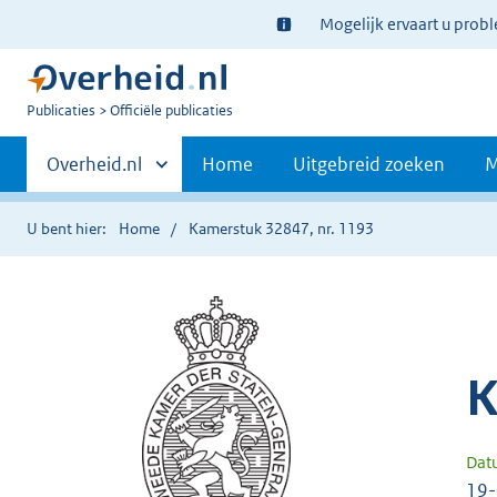
Ter
Mogelijk ervaart u prob
informatie:
U
Publicaties
Officiële publicaties
bent
Primaire
nu
Andere
Overheid.nl
Home
Uitgebreid zoeken
M
hier:
sites
navigatie
binnen
U bent hier:
Home
Kamerstuk 32847, nr. 1193
K
Dat
19-