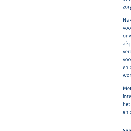
zor
Na 
voo
onv
afs
ver
voo
en 
won
Met
int
het
en 
Sam