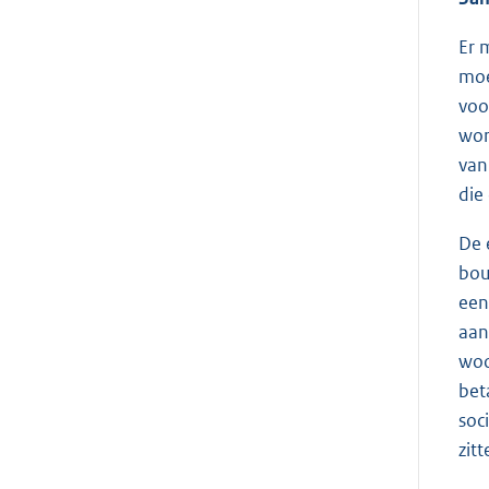
Er 
moe
voo
wor
van
die
De 
bou
een
aan
woo
bet
soc
zit