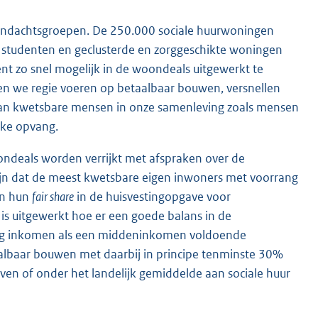
ndachtsgroepen. De 250.000 sociale huurwoningen
r studenten en geclusterde en zorggeschikte woningen
t zo snel mogelijk in de woondeals uitgewerkt te
en we regie voeren op betaalbaar bouwen, versnellen
aan kwetsbare mensen in onze samenleving zoals mensen
jke opvang.
oondeals worden verrijkt met afspraken over de
jn dat de meest kwetsbare eigen inwoners met voorrang
en hun
fair share
in de huisvestingopgave voor
 is uitgewerkt hoe er een goede balans in de
ag inkomen als een middeninkomen voldoende
aalbaar bouwen met daarbij in principe tenminste 30%
n of onder het landelijk gemiddelde aan sociale huur