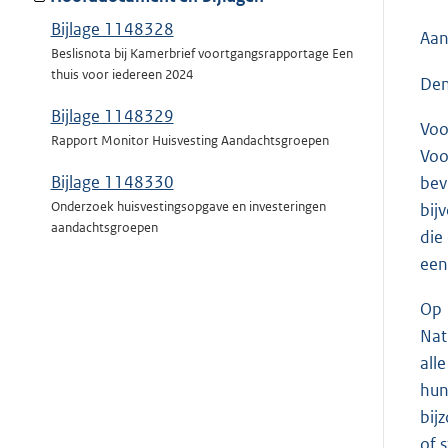
Bijlage 1148328
Aan
Beslisnota bij Kamerbrief voortgangsrapportage Een
thuis voor iedereen 2024
Den
Bijlage 1148329
Voo
Rapport Monitor Huisvesting Aandachtsgroepen
Voo
Bijlage 1148330
bev
Onderzoek huisvestingsopgave en investeringen
bij
aandachtsgroepen
die
een
Op 
Nat
all
hu
bij
of 