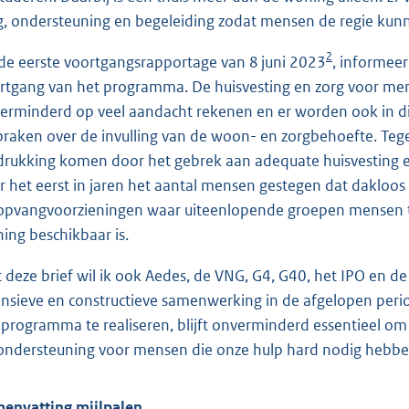
g, ondersteuning en begeleiding zodat mensen de regie ku
2
de eerste voortgangsrapportage van 8 juni 2023
, informee
rtgang van het programma. De huisvesting en zorg voor men
erminderd op veel aandacht rekenen en er worden ook in div
praken over de invulling van de woon- en zorgbehoefte. Teg
drukking komen door het gebrek aan adequate huisvesting en
r het eerst in jaren het aantal mensen gestegen dat dakloos
opvangvoorzieningen waar uiteenlopende groepen mensen te
ing beschikbaar is.
 deze brief wil ik ook Aedes, de VNG, G4, G40, het IPO en 
ensieve en constructieve samenwerking in de afgelopen peri
 programma te realiseren, blijft onverminderd essentieel o
ondersteuning voor mensen die onze hulp hard nodig hebbe
envatting mijlpalen