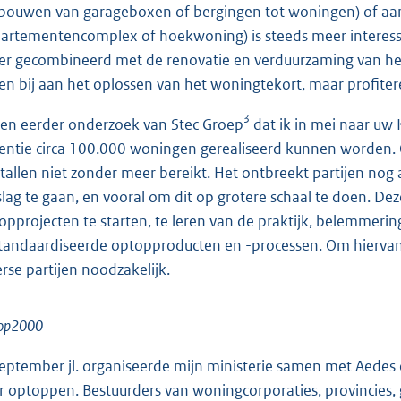
ouwen van garageboxen of bergingen tot woningen) of aan 
artementencomplex of hoekwoning) is steeds meer interesse
er gecombineerd met de renovatie en verduurzaming van h
een bij aan het oplossen van het woningtekort, maar profit
3
een eerder onderzoek van Stec Groep
dat ik in mei naar uw
entie circa 100.000 wonin
gen gerealiseerd kunnen worden.
tallen niet zonder meer bereikt. Het ontbreekt partijen n
slag te gaan, en vooral om dit op grotere schaal te doen. 
opprojecten te starten, te leren van de praktijk, belemmer
tandaardiseerde optopproducten en -processen. Om hiervan 
erse partijen noodzakelijk.
op2000
september jl. organiseerde mijn ministerie samen met Aedes
r optoppen. Bestuurders van woningcorporaties, provincie