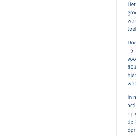
Het
gro
won
toe
Doo
15–
voo
80.
hie
won
In m
act
op 
de 
opr