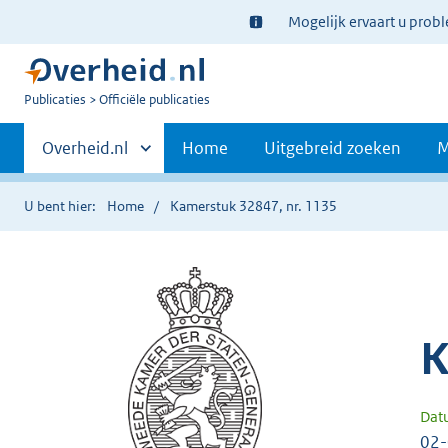
Ter
Mogelijk ervaart u prob
informatie:
U
Publicaties
Officiële publicaties
bent
Primaire
nu
Andere
Overheid.nl
Home
Uitgebreid zoeken
M
hier:
sites
navigatie
binnen
U bent hier:
Home
Kamerstuk 32847, nr. 1135
K
Dat
02-