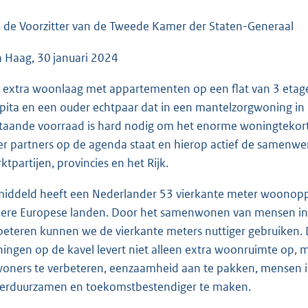
o
o
 de Voorzitter van de Tweede Kamer der Staten-Generaal
t
 Haag, 30 januari 2024
t
e
 extra woonlaag met appartementen op een flat van 3 etages,
:
pita en een ouder echtpaar dat in een mantelzorgwoning in 
7
taande voorraad is hard nodig om het enorme woningtekort op 
2
r partners op de agenda staat en hierop actief de samenwe
K
ktpartijen, provincies en het Rijk.
b
iddeld heeft een Nederlander 53 vierkante meter woonopp
ere Europese landen. Door het samenwonen van mensen in é
beteren kunnen we de vierkante meters nuttiger gebruiken. D
ingen op de kavel levert niet alleen extra woonruimte op,
oners te verbeteren, eenzaamheid aan te pakken, mensen i
verduurzamen en toekomstbestendiger te maken.