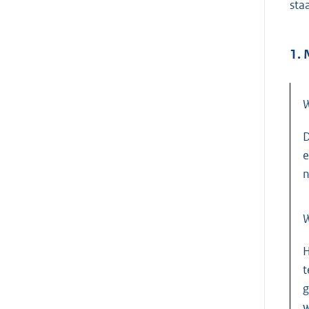
sta
1. 
D
e
n
W
H
t
g
w