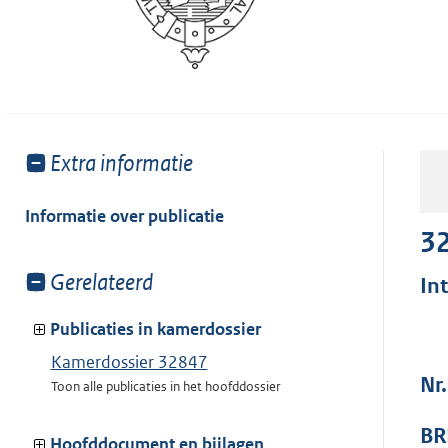
Toon
Extra informatie
meer
van:
Informatie over publicatie
3
Toon
Gerelateerd
In
meer
van:
Publicaties in kamerdossier
Kamerdossier 32847
Nr
Toon alle publicaties in het hoofddossier
BR
Hoofddocument en bijlagen