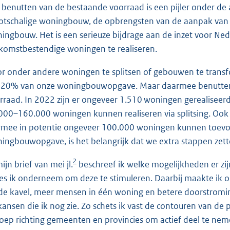
 benutten van de bestaande voorraad is een pijler onder de
otschalige woningbouw, de opbrengsten van de aanpak van ee
ingbouw. Het is een serieuze bijdrage aan de inzet voor Ne
komstbestendige woningen te realiseren.
r onder andere woningen te splitsen of gebouwen te trans
20% van onze woningbouwopgave. Maar daarmee benutten we
rraad. In 2022 zijn er ongeveer 1.510 woningen gerealiseerd 
000–160.000 woningen kunnen realiseren via splitsing. Ook 
rmee in potentie ongeveer 100.000 woningen kunnen toevoe
ingbouwopgave, is het belangrijk dat we extra stappen zett
2
ijn brief van mei jl.
beschreef ik welke mogelijkheden er zi
ies ik onderneem om deze te stimuleren. Daarbij maakte ik
de kavel, meer mensen in één woning en betere doorstroming.
kansen die ik nog zie. Zo schets ik vast de contouren van 
oep richting gemeenten en provincies om actief deel te ne