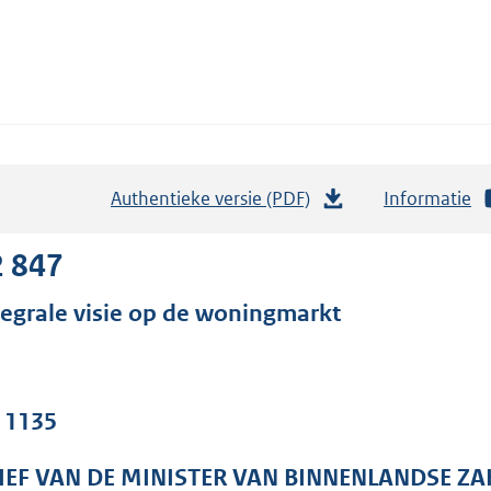
Authentieke versie (PDF)
b
Informatie
e
s
2 847
t
tegrale visie op de woningmarkt
a
n
d
s
. 1135
g
r
IEF VAN DE MINISTER VAN BINNENLANDSE ZA