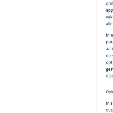
omb
app
vak
all
In 
pot
aan
de 
opt
ges
div
Opt
In 
ove