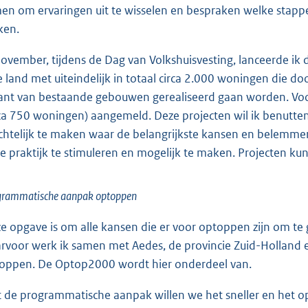
en om ervaringen uit te wisselen en bespraken welke stappe
en.
november, tijdens de Dag van Volkshuisvesting, lanceerde ik
e land met uiteindelijk in totaal circa 2.000 woningen die 
kant van bestaande gebouwen gerealiseerd gaan worden. Vo
rca 750 woningen) aangemeld. Deze projecten wil ik benutt
ichtelijk te maken waar de belangrijkste kansen en belemme
de praktijk te stimuleren en mogelijk te maken. Projecten k
grammatische aanpak optoppen
e opgave is om alle kansen die er voor optoppen zijn om te
rvoor werk ik samen met Aedes, de provincie Zuid-Hollan
oppen. De Optop2000 wordt hier onderdeel van.
 de programmatische aanpak willen we het sneller en het o