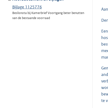
Bijlage 1125776
Aan
Beslisnota bij Kamerbrief Voortgang beter benutten
van de bestaande voorraad
Den
Een
hos
bes
mee
mar
Gem
and
ver
won
bew
te 