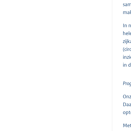
sam
mak
In 
hel
zij
(ci
inz
in 
Pro
Onz
Daa
opt
Met