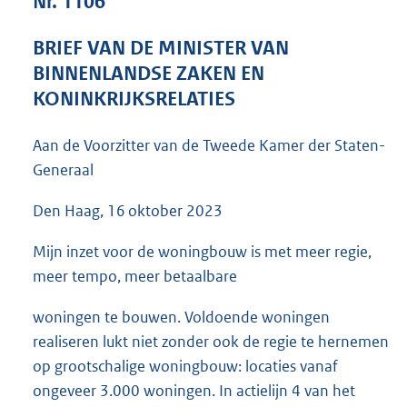
Nr. 1106
1
4
BRIEF VAN DE MINISTER VAN
3
BINNENLANDSE ZAKEN EN
K
b
KONINKRIJKSRELATIES
Aan de Voorzitter van de Tweede Kamer der Staten-
Generaal
Den Haag, 16 oktober 2023
Mijn inzet voor de woningbouw is met meer regie,
meer tempo, meer betaalbare
woningen te bouwen. Voldoende woningen
realiseren lukt niet zonder ook de regie te hernemen
op grootschalige woningbouw: locaties vanaf
ongeveer 3.000 woningen. In actielijn 4 van het