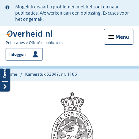
Ter
Mogelijk ervaart u problemen met het zoeken naar
informatie:
publicaties. We werken aan een oplossing. Excuses voor
het ongemak.
Menu
U
Publicaties
Officiële publicaties
bent
Inloggen
nu
hier:
Home
Kamerstuk 32847, nr. 1106