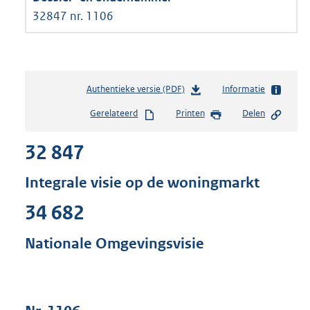
32847 nr. 1106
Authentieke versie (PDF)
b
Informatie
e
Gerelateerd
Printen
Delen
s
t
32 847
a
n
d
Integrale visie op de woningmarkt
s
g
34 682
r
o
Nationale Omgevingsvisie
o
t
t
e
: