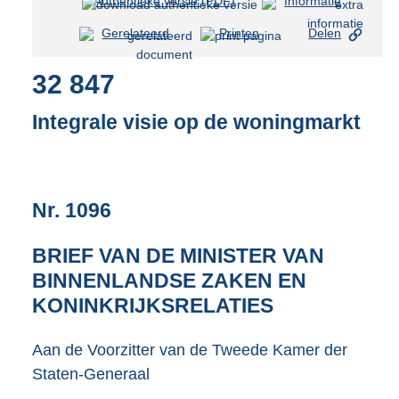
Authentieke versie (PDF)
b
Informatie
e
Gerelateerd
Printen
Delen
s
t
32 847
a
n
d
Integrale visie op de woningmarkt
s
g
r
o
Nr. 1096
o
t
t
BRIEF VAN DE MINISTER VAN
e
BINNENLANDSE ZAKEN EN
:
1
KONINKRIJKSRELATIES
1
4
Aan de Voorzitter van de Tweede Kamer der
K
Staten-Generaal
b