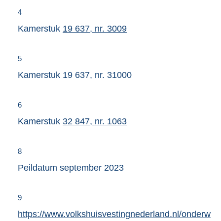
t
4
e
Kamerstuk
19 637, nr. 3009
r
n
5
e
Kamerstuk 19 637, nr. 31000
l
i
n
6
k
Kamerstuk
32 847, nr. 1063
:
8
Peildatum september 2023
9
E
https://www.volkshuisvestingnederland.nl/onderw