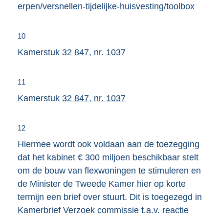
x
erpen/versnellen-tijdelijke-huisvesting/toolbox
t
e
10
r
Kamerstuk
32 847, nr. 1037
n
e
11
l
Kamerstuk
32 847, nr. 1037
i
n
k
12
:
Hiermee wordt ook voldaan aan de toezegging
dat het kabinet € 300 miljoen beschikbaar stelt
om de bouw van flexwoningen te stimuleren en
de Minister de Tweede Kamer hier op korte
termijn een brief over stuurt. Dit is toegezegd in
Kamerbrief Verzoek commissie t.a.v. reactie