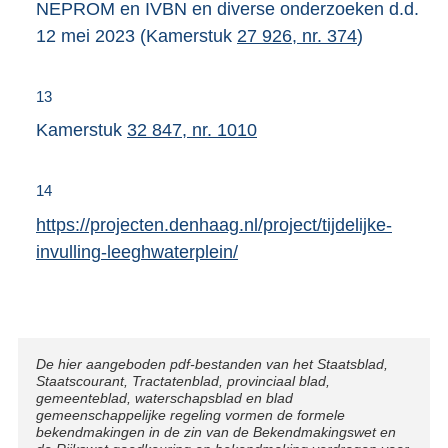
NEPROM en IVBN en diverse onderzoeken d.d.
12 mei 2023 (Kamerstuk
27 926, nr. 374
)
13
Kamerstuk
32 847, nr. 1010
14
E
https://projecten.denhaag.nl/project/tijdelijke-
x
invulling-leeghwaterplein/
t
e
r
n
Disclaimer
De hier aangeboden pdf-bestanden van het Staatsblad,
Staatscourant, Tractatenblad, provinciaal blad,
e
gemeenteblad, waterschapsblad en blad
l
gemeenschappelijke regeling vormen de formele
bekendmakingen in de zin van de Bekendmakingswet en
i