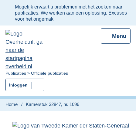
Ter
Mogelijk ervaart u problemen met het zoeken naar
informatie:
publicaties. We werken aan een oplossing. Excuses
voor het ongemak.
Menu
U
Publicaties
Officiële publicaties
bent
Inloggen
nu
hier:
Home
Kamerstuk 32847, nr. 1096