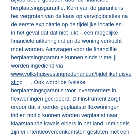
herplaatsingsgarantie. Kern van de garantie is
het vergroten van de kans op vervolglocaties na
de eerste exploitatie op de tijdelijke locatie en –
in het geval dat dat niet lukt – een mogelijke
financiële uitkering indien de woning verkocht
moet worden. Aanvragen voor de financiële
herplaatsingsgarantie kunnen sinds 2 mei jl.
worden ingediend via
E
www.volkshuisvestingnederland.nl/tijdelijkehuisve
x
sting
. Ook wordt de fysieke
t
herplaatsingsgarantie voor investeerders in
e
flexwoningen gecreëerd. Dit instrument zorgt
r
ervoor dat al eerder geplaatste flexwoningen
n
indien nodig kunnen worden verplaatst naar
e
klaarstaande kavels elders in het land. Inmiddels
l
zijn er intentieovereenkomsten gesloten met een
i