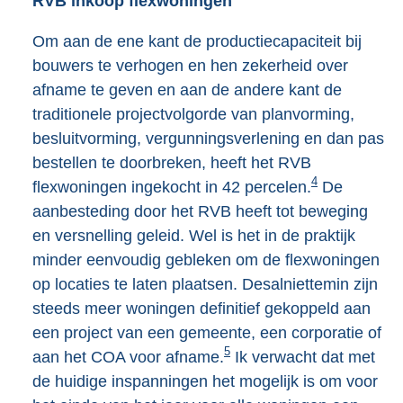
RVB inkoop flexwoningen
r
n
Om aan de ene kant de productiecapaciteit bij
e
bouwers te verhogen en hen zekerheid over
l
afname te geven en aan de andere kant de
i
traditionele projectvolgorde van planvorming,
n
besluitvorming, vergunningsverlening en dan pas
k
bestellen te doorbreken, heeft het RVB
4
:
flexwoningen ingekocht in 42 percelen.
De
aanbesteding door het RVB heeft tot beweging
en versnelling geleid. Wel is het in de praktijk
minder eenvoudig gebleken om de flexwoningen
op locaties te laten plaatsen. Desalniettemin zijn
steeds meer woningen definitief gekoppeld aan
een project van een gemeente, een corporatie of
5
aan het COA voor afname.
Ik verwacht dat met
de huidige inspanningen het mogelijk is om voor