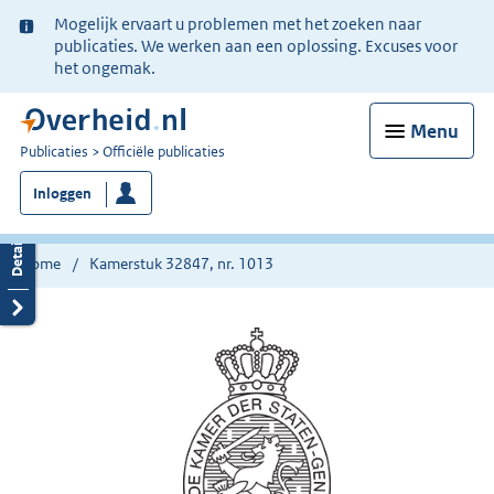
Ter
Mogelijk ervaart u problemen met het zoeken naar
informatie:
publicaties. We werken aan een oplossing. Excuses voor
het ongemak.
Menu
U
Publicaties
Officiële publicaties
bent
Inloggen
nu
hier:
Home
Kamerstuk 32847, nr. 1013