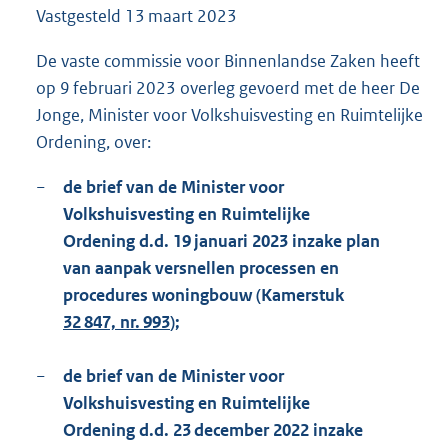
Vastgesteld
13 maart 2023
2
1
3
De vaste commissie voor Binnenlandse Zaken heeft
K
op 9 februari 2023 overleg gevoerd met de heer De
b
Jonge, Minister voor Volkshuisvesting en Ruimtelijke
Ordening, over:
−
de brief van de Minister voor
Volkshuisvesting en Ruimtelijke
Ordening d.d. 19 januari 2023 inzake plan
van aanpak versnellen processen en
procedures woningbouw (Kamerstuk
32 847, nr. 993
);
−
de brief van de Minister voor
Volkshuisvesting en Ruimtelijke
Ordening d.d. 23 december 2022 inzake