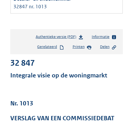
32847 nr. 1013
Authentieke versie (PDF)
b
Informatie
e
Gerelateerd
Printen
Delen
s
t
32 847
a
n
d
Integrale visie op de woningmarkt
s
g
r
o
Nr. 1013
o
t
t
VERSLAG VAN EEN COMMISSIEDEBAT
e
: