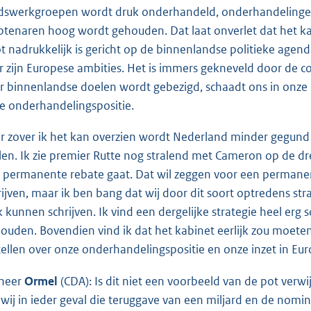
dswerkgroepen wordt druk onderhandeld, onderhandelingen
tenaren hoog wordt gehouden. Dat laat onverlet dat het ka
t nadrukkelijk is gericht op de binnenlandse politieke agend
r zijn Europese ambities. Het is immers gekneveld door de con
r binnenlandse doelen wordt gebezigd, schaadt ons in onze 
e onderhandelingspositie.
r zover ik het kan overzien wordt Nederland minder gegund da
llen. Ik zie premier Rutte nog stralend met Cameron op de d
 permanente rebate gaat. Dat wil zeggen voor een permanent
rijven, maar ik ben bang dat wij door dit soort optredens st
k kunnen schrijven. Ik vind een dergelijke strategie heel erg
houden. Bovendien vind ik dat het kabinet eerlijk zou moeten
tellen over onze onderhandelingspositie en onze inzet in Eur
heer
Ormel
(CDA): Is dit niet een voorbeeld van de pot verw
 wij in ieder geval die teruggave van een miljard en de nomi