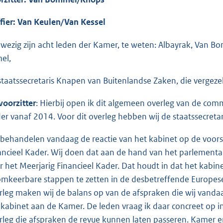
ffier: Van Keulen/Van Kessel
wezig zijn acht leden der Kamer, te weten: Albayrak, Van Bo
el,
staatssecretaris Knapen van Buitenlandse Zaken, die vergezel
voorzitter
: Hierbij open ik dit algemeen overleg van de com
er vanaf 2014. Voor dit overleg hebben wij de staatssecreta
 behandelen vandaag de reactie van het kabinet op de voors
ancieel Kader. Wij doen dat aan de hand van het parlementa
r het Meerjarig Financieel Kader. Dat houdt in dat het kab
mkeerbare stappen te zetten in de desbetreffende Europes
rleg maken wij de balans op van de afspraken die wij vand
 kabinet aan de Kamer. De leden vraag ik daar concreet op in
rleg die afspraken de revue kunnen laten passeren. Kamer e