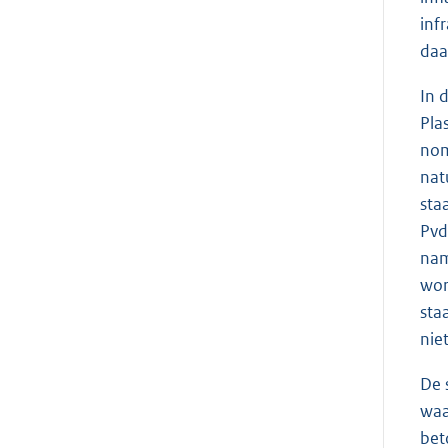
inf
daa
In 
Pla
nom
nat
sta
Pvd
nam
wor
sta
nie
De 
waa
bet