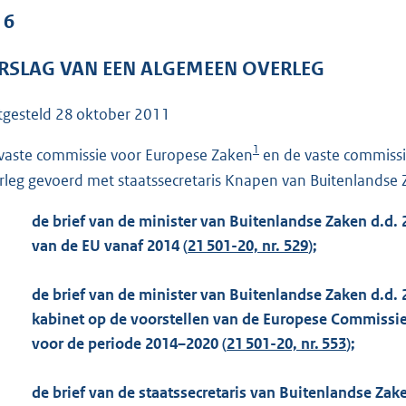
o
 6
o
t
RSLAG VAN EEN ALGEMEEN OVERLEG
t
e
tgesteld
28 oktober 2011
:
1
1
vaste commissie voor Europese Zaken
en de vaste commissi
2
rleg gevoerd met staatssecretaris Knapen van Buitenlandse 
8
de brief van de minister van Buitenlandse Zaken d.d. 
K
van de EU vanaf 2014 (
21 501-20, nr. 529
);
b
de brief van de minister van Buitenlandse Zaken d.d.
kabinet op de voorstellen van de Europese Commissie
voor de periode 2014–2020 (
21 501-20, nr. 553
);
de brief van de staatssecretaris van Buitenlandse Za