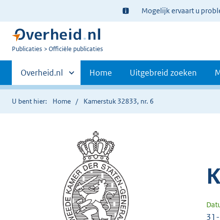
Ter
Mogelijk ervaart u prob
informatie:
U
Publicaties
Officiële publicaties
bent
Primaire
nu
Andere
Overheid.nl
Home
Uitgebreid zoeken
M
hier:
sites
navigatie
binnen
U bent hier:
Home
Kamerstuk 32833, nr. 6
K
Dat
31