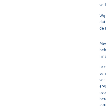
ver
Wij
dat
de 
Me
beh
Fin
Laa
ver
vee
erv
ove
ber
inf