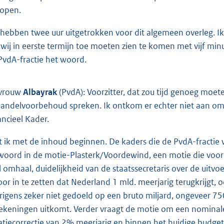
lopen.
 hebben twee uur uitgetrokken voor dit algemeen overleg. I
 wij in eerste termijn toe moeten zien te komen met vijf min
PvdA-fractie het woord.
vrouw
Albayrak
(PvdA): Voorzitter, dat zou tijd genoeg moete
andelvoorbehoud spreken. Ik ontkom er echter niet aan om 
ancieel Kader.
t ik met de inhoud beginnen. De kaders die de PvdA-fractie w
woord in de motie-Plasterk/Voordewind, een motie die voor 
l omhaal, duidelijkheid van de staatssecretaris over de uitvo
oor in te zetten dat Nederland 1 mld. meerjarig terugkrijgt,
rigens zeker niet gedoeld op een bruto miljard, ongeveer 7
ekeningen uitkomt. Verder vraagt de motie om een nominale 
latiecorrectie van 2% meerjarig en binnen het huidige budget