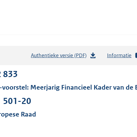
Authentieke versie (PDF)
b
Informatie
e
s
2 833
t
-voorstel: Meerjarig Financieel Kader van d
a
n
1 501-20
d
s
ropese Raad
g
r