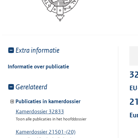
Toon
Extra informatie
meer
van:
Informatie over publicatie
3
Toon
Gerelateerd
EU
meer
2
van:
Publicaties in kamerdossier
Kamerdossier 32833
Eu
Toon alle publicaties in het hoofddossier
Kamerdossier 21501-(20)