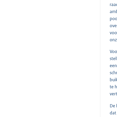
raa
amb
poo
ove
voo
onz
Voo
ste
een
sch
bui
te 
ver
De 
dat