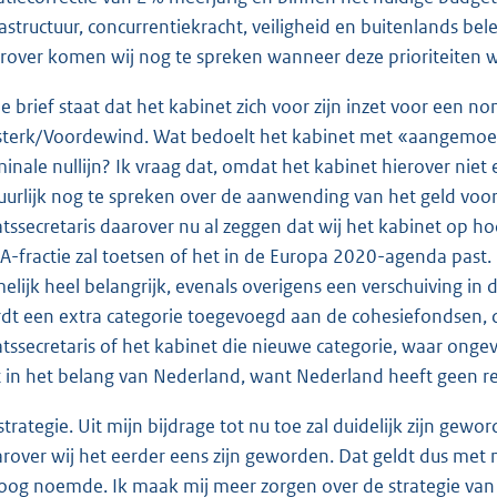
rastructuur, concurrentiekracht, veiligheid en buitenlands bel
rover komen wij nog te spreken wanneer deze prioriteiten
de brief staat dat het kabinet zich voor zijn inzet voor een 
sterk/Voordewind. Wat bedoelt het kabinet met «aangemoedi
inale nullijn? Ik vraag dat, omdat het kabinet hierover niet e
uurlijk nog te spreken over de aanwending van het geld voo
atssecretaris daarover nu al zeggen dat wij het kabinet op ho
A-fractie zal toetsen of het in de Europa 2020-agenda past
elijk heel belangrijk, evenals overigens een verschuiving in
dt een extra categorie toegevoegd aan de cohesiefondsen, 
atssecretaris of het kabinet die nieuwe categorie, waar ongeve
t in het belang van Nederland, want Nederland heeft geen r
strategie. Uit mijn bijdrage tot nu toe zal duidelijk zijn gew
rover wij het eerder eens zijn geworden. Dat geldt dus met
oog noemde. Ik maak mij meer zorgen over de strategie van