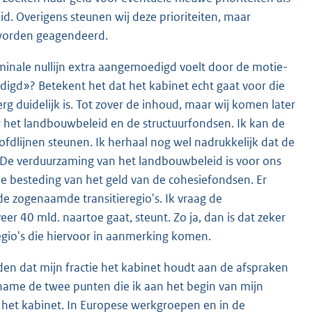
eid. Overigens steunen wij deze prioriteiten, maar
 worden geagendeerd.
nominale nullijn extra aangemoedigd voelt door de motie-
gd»? Betekent het dat het kabinet echt gaat voor die
rg duidelijk is. Tot zover de inhoud, maar wij komen later
r het landbouwbeleid en de structuurfondsen. Ik kan de
ofdlijnen steunen. Ik herhaal nog wel nadrukkelijk dat de
. De verduurzaming van het landbouwbeleid is voor ons
 de besteding van het geld van de cohesiefondsen. Er
de zogenaamde transitie
regio's. Ik vraag de
er 40 mld. naartoe gaat, steunt. Zo ja, dan is dat zeker
egio's die hiervoor in aanmerking komen.
orden dat mijn fractie het kabinet houdt aan de afspraken
 name de twee punten die ik aan het begin van mijn
 het kabinet. In Europese werkgroepen en in de