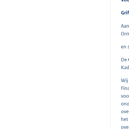
Gri
Aan
Orm
en 
De
Kad
Wij
Fin
voo
ono
ove
het
ove