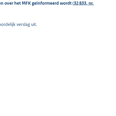
en over het MFK geïnformeerd wordt (
32 833, nr.
delijk verslag uit.