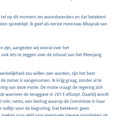
k tel op dit moment zes woordvoerders en dat betekent
uten spreektijd. Ik geef als eerste mevrouw Albayrak van
n zijn, aangezien wij vooral over het
ook iets te zeggen over de inhoud van het Meerjarig
erkelijkheid zou willen zien worden, zijn het best
de zomer is aangenomen. Ik krijg graag, zonder al te
ering van deze motie. De motie vraagt de regering zich
 ook wanneer de teruggave in 2013 afloopt. Daarbij wordt
50 mln. netto, een bedrag waarop de Commissie in haar
nullijn voor de begroting. Dat betekent: geen
 zoeken naar geld voor eventuele nieuwe prioriteiten als