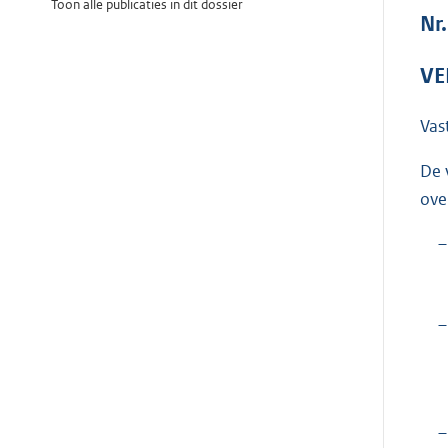
Toon alle publicaties in dit dossier
Nr.
VE
Vas
De 
ove
–
–
–