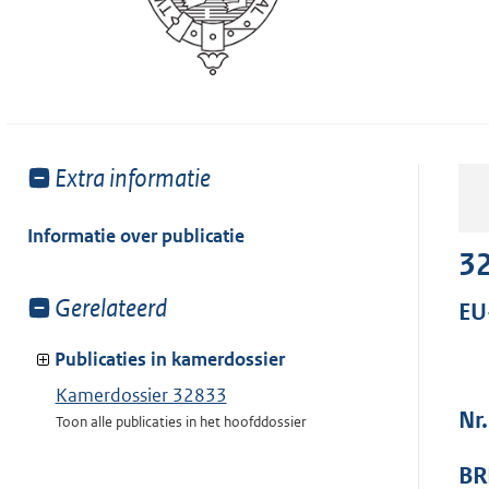
Toon
Extra informatie
meer
van:
Informatie over publicatie
3
Toon
Gerelateerd
EU
meer
van:
Publicaties in kamerdossier
Kamerdossier 32833
Nr.
Toon alle publicaties in het hoofddossier
BR