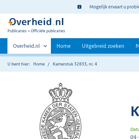
Ter
Mogelijk ervaart u prob
informatie:
U
Publicaties
Officiële publicaties
bent
Primaire
nu
Andere
Overheid.nl
Home
Uitgebreid zoeken
M
hier:
sites
navigatie
binnen
U bent hier:
Home
Kamerstuk 32833, nr. 4
K
Dat
04