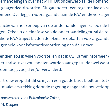
erhandelingen over het MFK. Dit onderwerp zal de komende
 geagendeerd worden. Dit garandeert een regelmatige en st
emene Overleggen voorafgaande aan de RAZ en de verslagen
functie van het verloop van de onderhandelingen zal ook d
gen. Zeker in de eindfase van de onderhandelingen zal de ro
uliere RAZ-traject bieden de plenaire debatten voorafgaan
egenheid voor informatievoorziening aan de Kamer.
endien zou ik willen voorstellen dat ik uw Kamer informee
erlandse inzet zou moeten worden aangepast, danwel wann
den toegevoegd en/of verwijderd.
vertrouw erop dat dit schrijven een goede basis biedt om to
ormatieverstrekking door de regering aangaande het verloo
taatssecretaris van Buitenlandse Zaken,
. M. Knapen