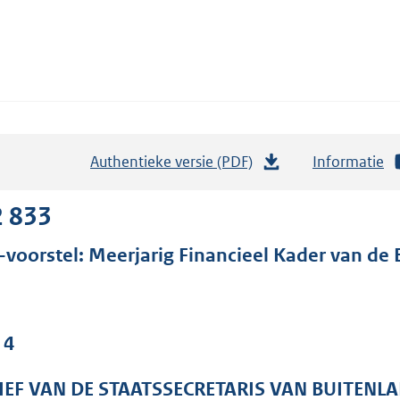
Authentieke versie (PDF)
b
Informatie
e
s
2 833
t
-voorstel: Meerjarig Financieel Kader van d
a
n
d
s
 4
g
r
IEF VAN DE STAATSSECRETARIS VAN BUITENL