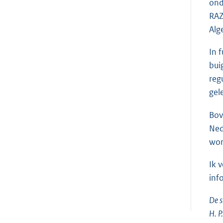
ond
RAZ
Alg
In 
bui
reg
gel
Bov
Ned
wor
Ik 
inf
De s
H. P