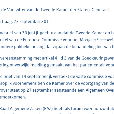
o
o
 de Voorzitter van de Tweede Kamer der Staten-Generaal
t
 Haag, 22 september 2011
t
e
uw brief van 30 juni jl. geeft u aan dat de Tweede Kamer op
:
rstel van de Europese Commissie voor het
Meerjarig Financiee
4
zondere politieke belang dat zij aan de behandeling hiervan he
3
K
overeenstemming met artikel 4 lid 2 van de Goedkeuringswet
b
ering onverwijld melding gemaakt van het parlementair voor
de brief van 14 september jl. verzoekt de vaste commissie voo
rop ik voornemens ben de Kamer over de voortgang van de
rover staat op 27 september aanstaande een Algemeen Overle
emoetkomen.
Raad Algemene Zaken (RAZ) heeft als forum voor horizontal