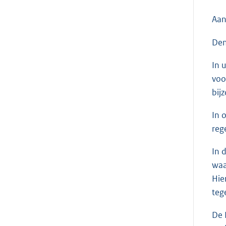
Aan
Den
In 
voo
bij
In 
reg
In 
waa
Hie
teg
De 