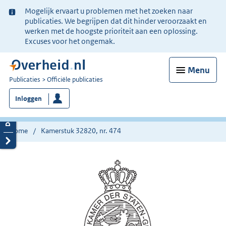
Ter
Mogelijk ervaart u problemen met het zoeken naar
informatie:
publicaties. We begrijpen dat dit hinder veroorzaakt en
werken met de hoogste prioriteit aan een oplossing.
Excuses voor het ongemak.
Menu
U
Publicaties
Officiële publicaties
bent
Inloggen
nu
hier:
Home
Kamerstuk 32820, nr. 474