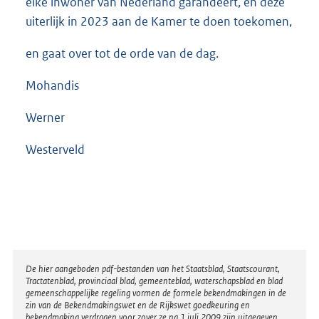
elke inwoner van Nederland garandeert, en deze
uiterlijk in 2023 aan de Kamer te doen toekomen,
en gaat over tot de orde van de dag.
Mohandis
Werner
Westerveld
Disclaimer
De hier aangeboden pdf-bestanden van het Staatsblad, Staatscourant,
Tractatenblad, provinciaal blad, gemeenteblad, waterschapsblad en blad
gemeenschappelijke regeling vormen de formele bekendmakingen in de
zin van de Bekendmakingswet en de Rijkswet goedkeuring en
bekendmaking verdragen voor zover ze na 1 juli 2009 zijn uitgegeven.