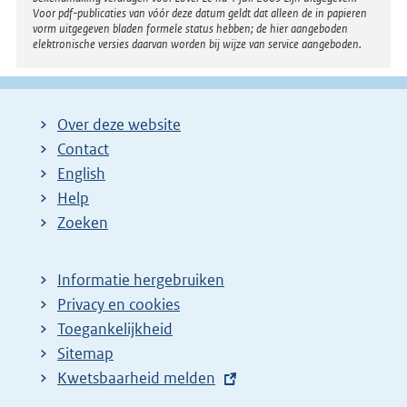
Voor pdf-publicaties van vóór deze datum geldt dat alleen de in papieren
vorm uitgegeven bladen formele status hebben; de hier aangeboden
elektronische versies daarvan worden bij wijze van service aangeboden.
Over deze website
Contact
English
Help
Zoeken
Informatie hergebruiken
Privacy en cookies
Toegankelijkheid
Sitemap
E
Kwetsbaarheid melden
x