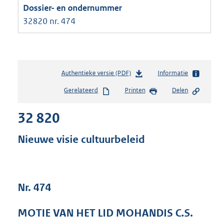
32820 nr. 474
Authentieke versie (PDF)
b
Informatie
e
Gerelateerd
Printen
Delen
s
t
32 820
a
n
d
Nieuwe visie cultuurbeleid
s
g
r
o
Nr. 474
o
t
t
MOTIE VAN HET LID MOHANDIS C.S.
e