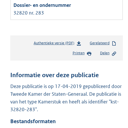
32820 nr. 283
Authentieke versie (PDF)
b
Gerelateerd
e
Printen
Delen
s
t
a
n
Informatie over deze publicatie
d
s
Deze publicatie is op 17-04-2019 gepubliceerd door
g
Tweede Kamer der Staten-Generaal. De publicatie is
r
van het type Kamerstuk en heeft als identifier "kst-
o
32820-283".
o
t
Bestandsformaten
t
e