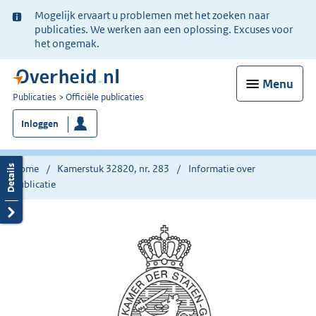
Ter
Mogelijk ervaart u problemen met het zoeken naar
informatie:
publicaties. We werken aan een oplossing. Excuses voor
het ongemak.
Menu
U
Publicaties
Officiële publicaties
bent
Inloggen
nu
hier:
Home
Kamerstuk 32820, nr. 283
Informatie over
publicatie