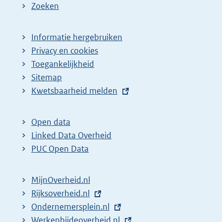
Zoeken
Informatie hergebruiken
Privacy en cookies
Toegankelijkheid
Sitemap
E
Kwetsbaarheid melden
x
t
Open data
e
Linked Data Overheid
r
PUC Open Data
n
e
MijnOverheid.nl
l
E
Rijksoverheid.nl
i
x
E
Ondernemersplein.nl
n
t
x
E
Werkenbijdeoverheid.nl