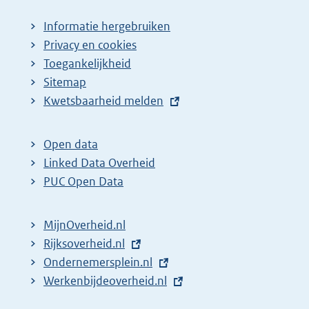
Informatie hergebruiken
Privacy en cookies
Toegankelijkheid
Sitemap
E
Kwetsbaarheid melden
x
t
Open data
e
Linked Data Overheid
r
PUC Open Data
n
e
MijnOverheid.nl
l
E
Rijksoverheid.nl
i
x
E
Ondernemersplein.nl
n
t
x
E
Werkenbijdeoverheid.nl
k
e
t
x
: