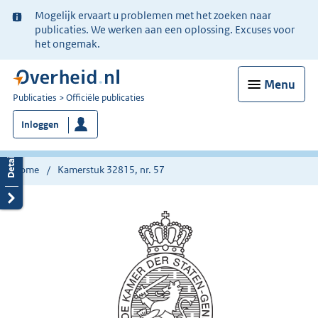
Ter
Mogelijk ervaart u problemen met het zoeken naar
informatie:
publicaties. We werken aan een oplossing. Excuses voor
het ongemak.
Menu
U
Publicaties
Officiële publicaties
bent
Inloggen
nu
hier:
Home
Kamerstuk 32815, nr. 57