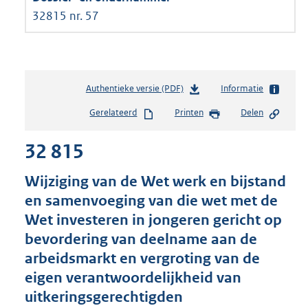
32815 nr. 57
Authentieke versie (PDF)
b
Informatie
e
Gerelateerd
Printen
Delen
s
t
32 815
a
n
d
Wijziging van de Wet werk en bijstand
s
en samenvoeging van die wet met de
g
Wet investeren in jongeren gericht op
r
o
bevordering van deelname aan de
o
arbeidsmarkt en vergroting van de
t
eigen verantwoordelijkheid van
t
e
uitkeringsgerechtigden
: