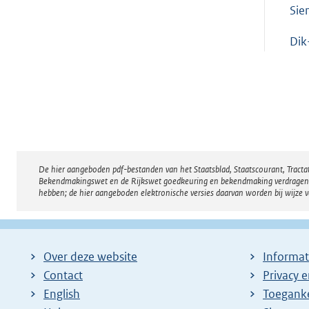
Sie
Dik
De hier aangeboden pdf-bestanden van het Staatsblad, Staatscourant, Tract
Disclaimer
Bekendmakingswet en de Rijkswet goedkeuring en bekendmaking verdragen voor
hebben; de hier aangeboden elektronische versies daarvan worden bij wijze 
Over deze website
Informat
Contact
Privacy 
English
Toeganke