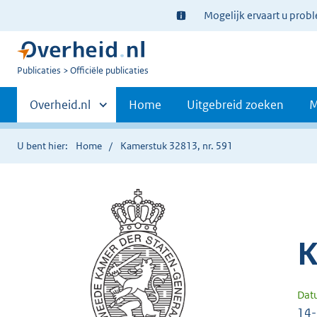
Ter
Mogelijk ervaart u prob
informatie:
U
Publicaties
Officiële publicaties
bent
Primaire
nu
Andere
Overheid.nl
Home
Uitgebreid zoeken
M
hier:
sites
navigatie
binnen
U bent hier:
Home
Kamerstuk 32813, nr. 591
K
Dat
14-