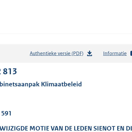
Authentieke versie (PDF)
b
Informatie
e
s
2 813
t
binetsaanpak Klimaatbeleid
a
n
d
s
. 591
g
r
WIJZIGDE MOTIE VAN DE LEDEN SIENOT EN D