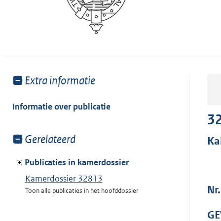
Toon
Extra informatie
meer
van:
Informatie over publicatie
3
Toon
Gerelateerd
Ka
meer
van:
Publicaties in kamerdossier
Kamerdossier 32813
Nr
Toon alle publicaties in het hoofddossier
GE