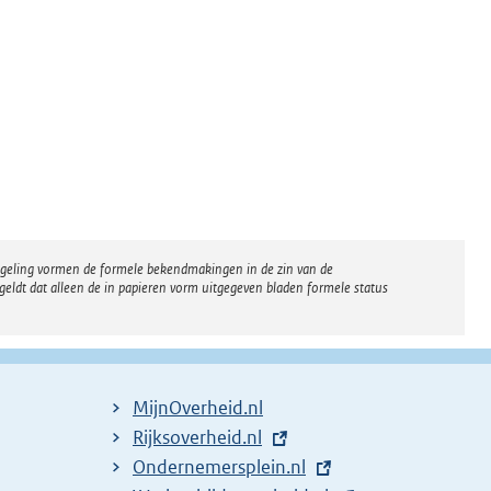
regeling vormen de formele bekendmakingen in de zin van de
eldt dat alleen de in papieren vorm uitgegeven bladen formele status
MijnOverheid.nl
E
Rijksoverheid.nl
x
E
Ondernemersplein.nl