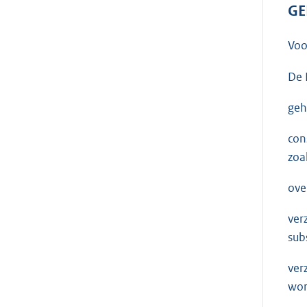
GE
Voo
De 
geh
con
zoa
ove
ver
sub
ver
wor