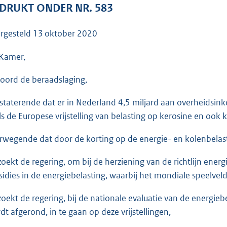
o
DRUKT ONDER NR. 583
o
t
rgesteld
13 oktober 2020
t
e
Kamer,
:
oord de beraadslaging,
3
5
staterende dat er in Nederland 4,5 miljard aan overheidsink
K
ls de Europese vrijstelling van belasting op kerosine en ook 
b
rwegende dat door de korting op de energie- en kolenbelasti
zoekt de regering, om bij de herziening van de richtlijn energ
sidies in de energiebelasting, waarbij het mondiale speelve
zoekt de regering, bij de nationale evaluatie van de energieb
dt afgerond, in te gaan op deze vrijstellingen,