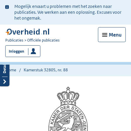
Ter
Mogelijk ervaart u problemen met het zoeken naar
informatie:
publicaties. We werken aan een oplossing. Excuses voor
het ongemak.
Menu
U
Publicaties
Officiële publicaties
bent
Inloggen
nu
hier:
Home
Kamerstuk 32805, nr. 88