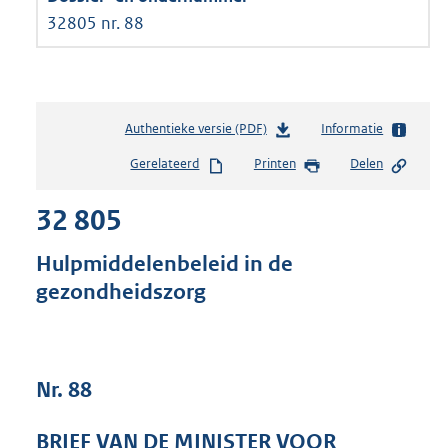
32805 nr. 88
Authentieke versie (PDF)
b
Informatie
e
Gerelateerd
Printen
Delen
s
t
32 805
a
n
d
Hulpmiddelenbeleid in de
s
gezondheidszorg
g
r
o
o
t
Nr. 88
t
e
BRIEF VAN DE MINISTER VOOR
: