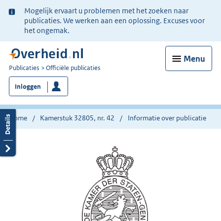
Ter
Mogelijk ervaart u problemen met het zoeken naar
informatie:
publicaties. We werken aan een oplossing. Excuses voor
het ongemak.
Menu
U
Publicaties
Officiële publicaties
bent
Inloggen
nu
hier:
Home
Kamerstuk 32805, nr. 42
Informatie over publicatie