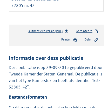
32805 nr. 42
Authentieke versie (PDF)
b
Gerelateerd
e
Printen
Delen
s
t
a
n
Informatie over deze publicatie
d
s
Deze publicatie is op 29-09-2015 gepubliceerd door
g
Tweede Kamer der Staten-Generaal. De publicatie is
r
van het type Kamerstuk en heeft als identifier "kst-
o
32805-42".
o
t
Bestandsformaten
t
e
Op dit moment is de publicatie beschikbaar in de
: