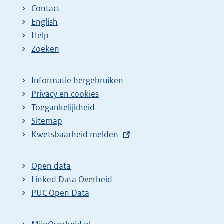
Contact
English
Help
Zoeken
Informatie hergebruiken
Privacy en cookies
Toegankelijkheid
Sitemap
E
Kwetsbaarheid melden
x
t
Open data
e
Linked Data Overheid
r
PUC Open Data
n
e