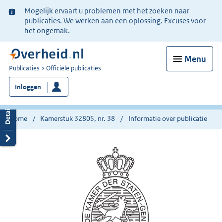
Ter
Mogelijk ervaart u problemen met het zoeken naar
informatie:
publicaties. We werken aan een oplossing. Excuses voor
het ongemak.
Menu
U
Publicaties
Officiële publicaties
bent
Inloggen
nu
hier:
Home
Kamerstuk 32805, nr. 38
Informatie over publicatie