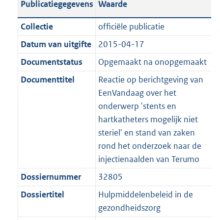
Publicatiegegevens
Waarde
a
t
t
a
c
i
:
e
t
t
n
a
i
t
a
c
4
:
e
t
Collectie
officiële publicatie
d
n
e
i
t
a
4
9
:
e
Datum van uitgifte
2015-04-17
s
d
i
e
i
t
K
K
8
:
g
s
Documentstatus
Opgemaakt na onopgemaakt
n
i
e
i
b
b
K
4
r
g
f
n
i
e
b
K
Documenttitel
Reactie op berichtgeving van
o
r
o
f
n
i
b
EenVandaag over het
o
o
r
o
f
n
onderwerp 'stents en
t
o
m
r
o
f
hartkatheters mogelijk niet
t
t
a
m
r
o
steriel' en stand van zaken
e
t
a
a
m
r
rond het onderzoek naar de
:
e
t
a
a
m
injectienaalden van Terumo
2
:
t
a
a
Dossiernummer
32805
K
2
t
a
b
K
Dossiertitel
Hulpmiddelenbeleid in de
t
b
gezondheidszorg