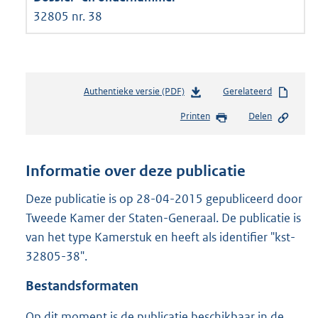
32805 nr. 38
Authentieke versie (PDF)
b
Gerelateerd
e
Printen
Delen
s
t
a
n
Informatie over deze publicatie
d
s
Deze publicatie is op 28-04-2015 gepubliceerd door
g
Tweede Kamer der Staten-Generaal. De publicatie is
r
van het type Kamerstuk en heeft als identifier "kst-
o
32805-38".
o
t
Bestandsformaten
t
e
Op dit moment is de publicatie beschikbaar in de
: