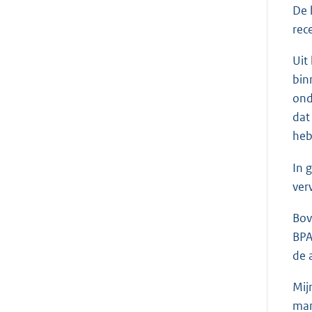
De 
rec
Uit
bin
ond
dat
heb
In 
ver
Bov
BPA
de 
Mij
man