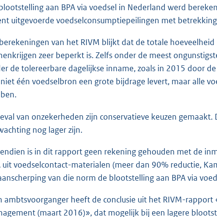
blootstelling aan BPA via voedsel in Nederland werd bere
ent uitgevoerde voedselconsumptiepeilingen met betrekking t
 berekeningen van het RIVM blijkt dat de totale hoeveelheid
nenkrijgen zeer beperkt is. Zelfs onder de meest ongunstigs
er de tolereerbare dagelijkse inname, zoals in 2015 door de
 niet één voedselbron een grote bijdrage levert, maar alle v
ben.
geval van onzekerheden zijn conservatieve keuzen gemaakt. D
wachting nog lager zijn.
endien is in dit rapport geen rekening gehouden met de in
 uit voedselcontact-materialen (meer dan 90% reductie, K
aanscherping van die norm de blootstelling aan BPA via voed
n ambtsvoorganger heeft de conclusie uit het RIVM-rapport 
agement (maart 2016)», dat mogelijk bij een lagere blootste