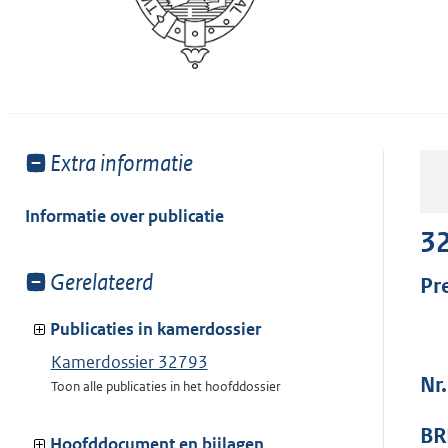
Toon
Extra informatie
meer
van:
Informatie over publicatie
3
Toon
Gerelateerd
Pr
meer
van:
Publicaties in kamerdossier
Kamerdossier 32793
Nr
Toon alle publicaties in het hoofddossier
BR
Hoofddocument en bijlagen