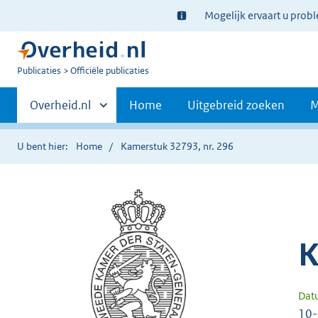
Ter
Mogelijk ervaart u prob
informatie:
U
Publicaties
Officiële publicaties
bent
Primaire
nu
Andere
Overheid.nl
Home
Uitgebreid zoeken
M
hier:
sites
navigatie
binnen
U bent hier:
Home
Kamerstuk 32793, nr. 296
K
Dat
10-