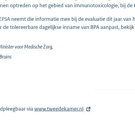
nen optreden op het gebied van immunotoxicologie, bij de 
EFSA neemt die informatie mee bij de evaluatie dit jaar van 
r de tolereerbare dagelijkse inname van BPA aanpast, bekijk 
inister voor Medische Zorg,
Bruins
dpleegbaar via
E
www.tweedekamer.nl
x
t
e