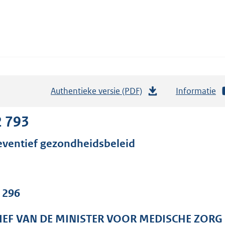
Authentieke versie (PDF)
b
Informatie
e
s
2 793
t
eventief gezondheidsbeleid
a
n
d
s
. 296
g
r
IEF VAN DE MINISTER VOOR MEDISCHE ZORG