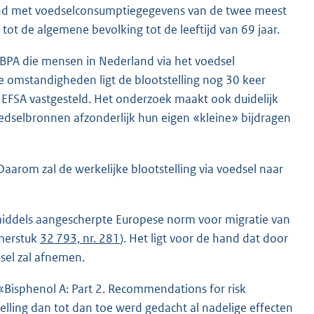
kend met voedselconsumptiegegevens van de twee meest
ot de algemene bevolking tot de leeftijd van 69 jaar.
 BPA die mensen in Nederland via het voedsel
te omstandigheden ligt de blootstelling nog 30 keer
 EFSA vastgesteld. Het onderzoek maakt ook duidelijk
oedselbronnen afzonderlijk hun eigen «kleine» bijdragen
aarom zal de werkelijke blootstelling via voedsel naar
middels aangescherpte Europese norm voor migratie van
amerstuk
32 793, nr. 281
). Het ligt voor de hand dat door
sel zal afnemen.
«Bisphenol A: Part 2. Recommendations for risk
lling dan tot dan toe werd gedacht al nadelige effecten