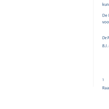
kun
De 
voo
De M
B.J.
1
Raa