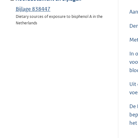
Bijlage 838447
Aan
Dietary sources of exposure to bisphenol A in the
Netherlands
Den
Met
In 
voo
blo
Uit
voe
De 
bep
het