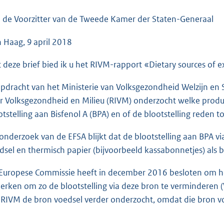
o
o
 de Voorzitter van de Tweede Kamer der Staten-Generaal
t
 Haag, 9 april 2018
t
e
 deze brief bied ik u het RIVM-rapport «Dietary sources of 
:
3
opdracht van het Ministerie van Volksgezondheid Welzijn en
9
r Volksgezondheid en Milieu (RIVM) onderzocht welke produ
K
otstelling aan Bisfenol A (BPA) en of de blootstelling reden to
b
 onderzoek van de EFSA blijkt dat de blootstelling aan BPA v
dsel en thermisch papier (bijvoorbeeld kassabonnetjes) als
Europese Commissie heeft in december 2016 besloten om het
erken om zo de blootstelling via deze bron te verminderen 
 RIVM de bron voedsel verder onderzocht, omdat die bron v