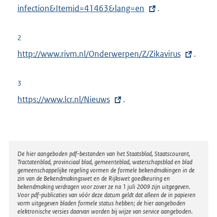
r
infection&Itemid=41463&lang=en
.
n
e
2
l
E
http://www.rivm.nl/Onderwerpen/Z/Zikavirus
.
i
x
n
t
3
k
e
E
https://www.lcr.nl/Nieuws
.
:
r
x
n
t
e
e
l
r
Disclaimer
De hier aangeboden pdf-bestanden van het Staatsblad, Staatscourant,
i
Tractatenblad, provinciaal blad, gemeenteblad, waterschapsblad en blad
n
n
gemeenschappelijke regeling vormen de formele bekendmakingen in de
e
zin van de Bekendmakingswet en de Rijkswet goedkeuring en
k
bekendmaking verdragen voor zover ze na 1 juli 2009 zijn uitgegeven.
l
Voor pdf-publicaties van vóór deze datum geldt dat alleen de in papieren
:
i
vorm uitgegeven bladen formele status hebben; de hier aangeboden
elektronische versies daarvan worden bij wijze van service aangeboden.