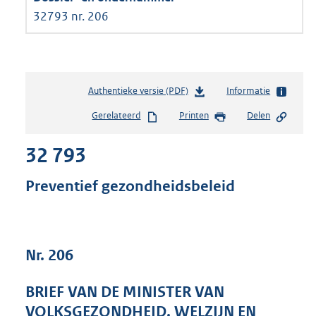
32793 nr. 206
Authentieke versie (PDF)
b
Informatie
e
Gerelateerd
Printen
Delen
s
t
32 793
a
n
d
Preventief gezondheidsbeleid
s
g
r
o
Nr. 206
o
t
t
BRIEF VAN DE MINISTER VAN
e
VOLKSGEZONDHEID, WELZIJN EN
: