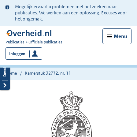
Ter
Mogelijk ervaart u problemen met het zoeken naar
informatie:
publicaties. We werken aan een oplossing. Excuses voor
het ongemak.
Menu
U
Publicaties
Officiële publicaties
bent
Inloggen
nu
hier:
Home
Kamerstuk 32772, nr. 11