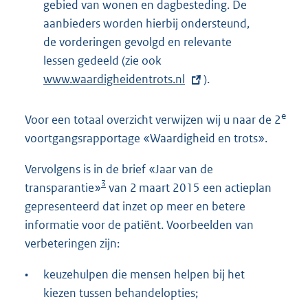
gebied van wonen en dagbesteding. De
aanbieders worden hierbij ondersteund,
de vorderingen gevolgd en relevante
lessen gedeeld (zie ook
E
www.waardigheidentrots.nl
x
).
t
e
e
Voor een totaal overzicht verwijzen wij u naar de 2
r
voortgangsrapportage «Waardigheid en trots».
n
Vervolgens is in de brief «Jaar van de
e
3
transparantie»
van 2 maart 2015 een actieplan
l
gepresenteerd dat inzet op meer en betere
i
informatie voor de patiënt. Voorbeelden van
n
verbeteringen zijn:
k
:
•
keuzehulpen die mensen helpen bij het
kiezen tussen behandelopties;