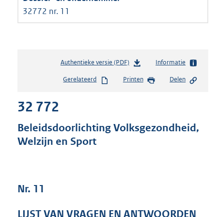
32772 nr. 11
Authentieke versie (PDF)
b
Informatie
e
Gerelateerd
Printen
Delen
s
t
32 772
a
n
d
Beleidsdoorlichting Volksgezondheid,
s
Welzijn en Sport
g
r
o
o
t
Nr. 11
t
e
LIJST VAN VRAGEN EN ANTWOORDEN
: