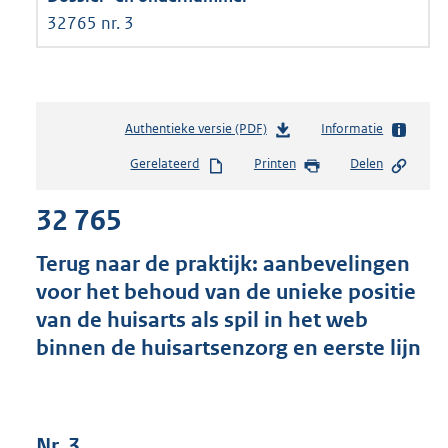
32765 nr. 3
Authentieke versie (PDF)
b
Informatie
e
Gerelateerd
Printen
Delen
s
t
32 765
a
n
d
Terug naar de praktijk: aanbevelingen
s
voor het behoud van de unieke positie
g
van de huisarts als spil in het web
r
o
binnen de huisartsenzorg en eerste lijn
o
t
t
e
Nr. 3
: