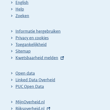
English
Help
Zoeken
Informatie hergebruiken
Privacy en cookies
Toegankelijkheid
Sitemap
E
Kwetsbaarheid melden
x
t
Open data
e
Linked Data Overheid
r
PUC Open Data
n
e
MijnOverheid.nl
l
E
Rijksoverheid.nl