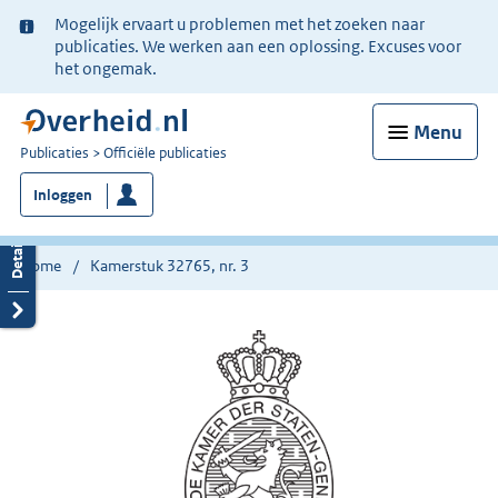
Ter
Mogelijk ervaart u problemen met het zoeken naar
informatie:
publicaties. We werken aan een oplossing. Excuses voor
het ongemak.
Menu
U
Publicaties
Officiële publicaties
bent
Inloggen
nu
hier:
Home
Kamerstuk 32765, nr. 3