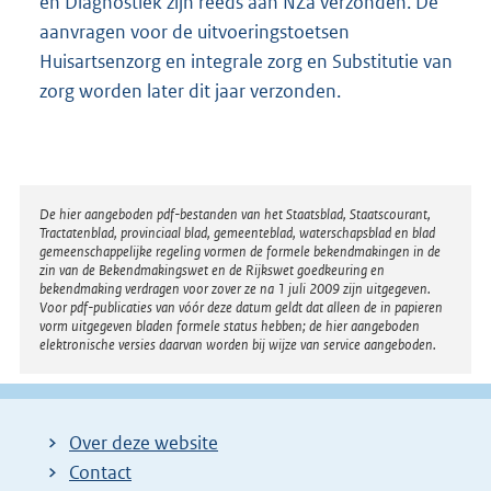
en Diagnostiek zijn reeds aan NZa verzonden. De
aanvragen voor de uitvoeringstoetsen
Huisartsenzorg en integrale zorg en Substitutie van
zorg worden later dit jaar verzonden.
Disclaimer
De hier aangeboden pdf-bestanden van het Staatsblad, Staatscourant,
Tractatenblad, provinciaal blad, gemeenteblad, waterschapsblad en blad
gemeenschappelijke regeling vormen de formele bekendmakingen in de
zin van de Bekendmakingswet en de Rijkswet goedkeuring en
bekendmaking verdragen voor zover ze na 1 juli 2009 zijn uitgegeven.
Voor pdf-publicaties van vóór deze datum geldt dat alleen de in papieren
vorm uitgegeven bladen formele status hebben; de hier aangeboden
elektronische versies daarvan worden bij wijze van service aangeboden.
Over deze website
Contact