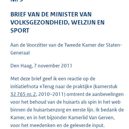
5
1
BRIEF VAN DE MINISTER VAN
K
VOLKSGEZONDHEID, WELZIJN EN
b
SPORT
Aan de Voorzitter van de Tweede Kamer der Staten-
Generaal
Den Haag, 7 november 2011
Met deze brief geef ik een reactie op de
initiatiefnota «Terug naar de praktijk» (kamerstuk
32 765 nr. 2
, 2010–2011) omtrent de aanbevelingen
voor het behoud van de huisarts als spin in het web
binnen de huisartsenzorg en eerste lijn. Ik bedank de
Kamer, en in het bijzonder Kamerlid Van Gerven,
voor het meedenken en de geleverde input.