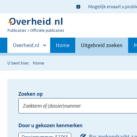
Ter
Mogelijk ervaart u prob
informatie:
U
Publicaties
Officiële publicaties
bent
Primaire
nu
Andere
Overheid.nl
Home
Uitgebreid zoeken
M
hier:
sites
navigatie
binnen
U bent hier:
Home
Zoeken op
Opnieuw
zoeken:
Zoekterm
Vul
Door u gekozen kenmerken
of
hier
(dossier)nummer
uw
Pas zoekopdracht aa