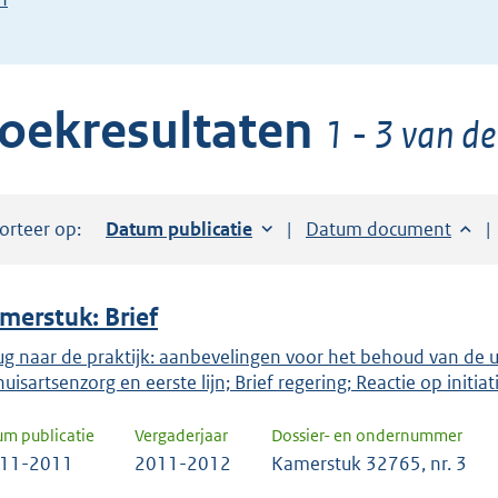
de
pijl
beneden
oekresultaten
toets
1 - 3 van de
om
toegang
te
orteer op:
Sorteer op:
Datum publicatie
Sorteer op:
Datum document
krijgen
tot
de
merstuk: Brief
suggesties.
Druk
ug naar de praktijk: aanbevelingen voor het behoud van de un
uisartsenzorg en eerste lijn; Brief regering; Reactie op initiat
om
ENTER
um publicatie
Vergaderjaar
Dossier- en ondernummer
om
-11-2011
2011-2012
Kamerstuk 32765, nr. 3
uw