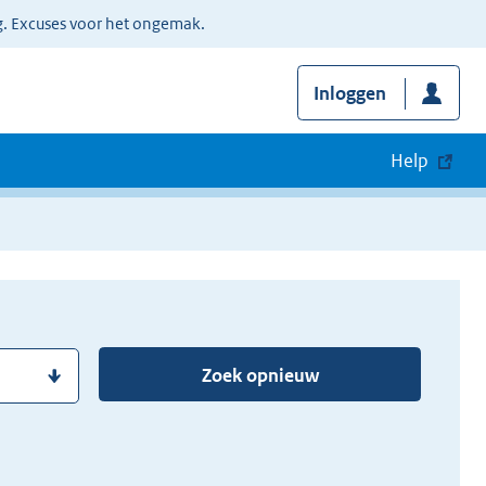
g. Excuses voor het ongemak.
Inloggen
Help
Zoek opnieuw