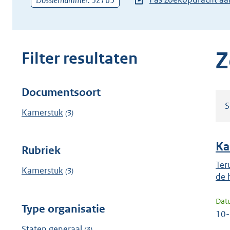
Dossiernummer: 32765
zoekterm
of
(dossier)nummer
in
Z
Filter resultaten
Documentsoort
Filter
S
resultaten
Kamerstuk
(3)
Ka
Rubriek
Ter
Kamerstuk
(3)
de h
Dat
Type organisatie
10
Staten generaal
(3)