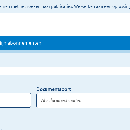
lemen met het zoeken naar publicaties. We werken aan een oplossin
ijn abonnementen
Documentsoort
Gebruik
de
TAB
toets,
of
n