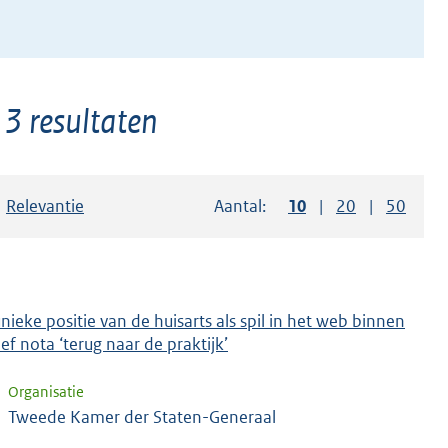
 3 resultaten
Sorteer op:
Relevantie
Aantal:
Toon
10
resultaten per pag
Toon
20
resultaten p
Toon
50
resul
ieke positie van de huisarts als spil in het web binnen
ief nota ‘terug naar de praktijk’
Organisatie
Tweede Kamer der Staten-Generaal