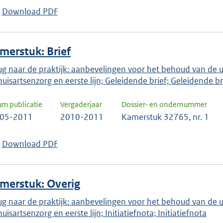
keuze
Download PDF
te
bevestigen.
merstuk: Brief
ug naar de praktijk: aanbevelingen voor het behoud van de un
huisartsenzorg en eerste lijn; Geleidende brief; Geleidende br
um publicatie
Vergaderjaar
Dossier- en ondernummer
-05-2011
2010-2011
Kamerstuk 32765, nr. 1
Download PDF
merstuk: Overig
ug naar de praktijk: aanbevelingen voor het behoud van de un
uisartsenzorg en eerste lijn; Initiatiefnota; Initiatiefnota