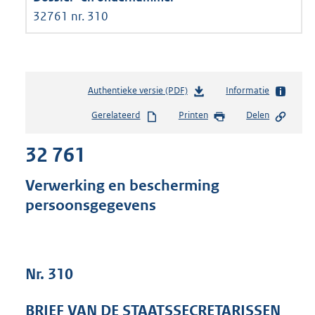
32761 nr. 310
Authentieke versie (PDF)
b
Informatie
e
Gerelateerd
Printen
Delen
s
t
32 761
a
n
d
Verwerking en bescherming
s
persoonsgegevens
g
r
o
o
t
Nr. 310
t
e
BRIEF VAN DE STAATSSECRETARISSEN
: