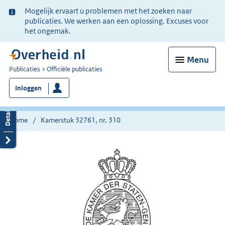
Ter
Mogelijk ervaart u problemen met het zoeken naar
informatie:
publicaties. We werken aan een oplossing. Excuses voor
het ongemak.
Menu
U
Publicaties
Officiële publicaties
bent
Inloggen
nu
hier:
Home
Kamerstuk 32761, nr. 310