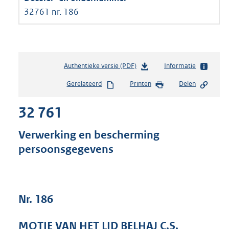
32761 nr. 186
Authentieke versie (PDF)
b
Informatie
e
Gerelateerd
Printen
Delen
s
t
32 761
a
n
d
Verwerking en bescherming
s
persoonsgegevens
g
r
o
o
t
Nr. 186
t
e
MOTIE VAN HET LID BELHAJ C.S.
: