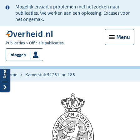
Ter
Mogelijk ervaart u problemen met het zoeken naar
informatie:
publicaties. We werken aan een oplossing. Excuses voor
het ongemak.
Menu
U
Publicaties
Officiële publicaties
bent
Inloggen
nu
hier:
Home
Kamerstuk 32761, nr. 186