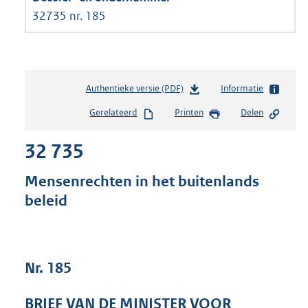
32735 nr. 185
Authentieke versie (PDF)
b
Informatie
e
Gerelateerd
Printen
Delen
s
t
32 735
a
n
d
Mensenrechten in het buitenlands
s
beleid
g
r
o
o
t
Nr. 185
t
e
BRIEF VAN DE MINISTER VOOR
: