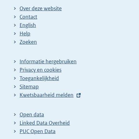
Over deze website
Contact
English
Help
Zoeken
Informatie hergebruiken
Privacy en cookies
Toegankelijkheid
Sitemap
E
Kwetsbaarheid melden
x
t
Open data
e
Linked Data Overheid
r
PUC Open Data
n