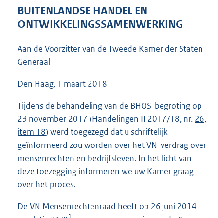
4
BUITENLANDSE HANDEL EN
1
ONTWIKKELINGSSAMENWERKING
K
b
Aan de Voorzitter van de Tweede Kamer der Staten-
Generaal
Den Haag, 1 maart 2018
Tijdens de behandeling van de BHOS-begroting op
23 november 2017 (Handelingen II 2017/18, nr.
26,
item 18
) werd toegezegd dat u schriftelijk
geïnformeerd zou worden over het VN-verdrag over
mensenrechten en bedrijfsleven. In het licht van
deze toezegging informeren we uw Kamer graag
over het proces.
De VN Mensenrechtenraad heeft op 26 juni 2014
1