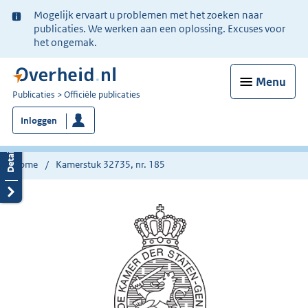
Ter
Mogelijk ervaart u problemen met het zoeken naar
informatie:
publicaties. We werken aan een oplossing. Excuses voor
het ongemak.
Menu
U
Publicaties
Officiële publicaties
bent
Inloggen
nu
hier:
Home
Kamerstuk 32735, nr. 185