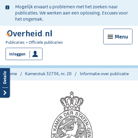
Ter
Mogelijk ervaart u problemen met het zoeken naar
informatie:
publicaties. We werken aan een oplossing. Excuses voor
het ongemak.
Menu
U
Publicaties
Officiële publicaties
bent
Inloggen
nu
hier:
Home
Kamerstuk 32734, nr. 20
Informatie over publicatie