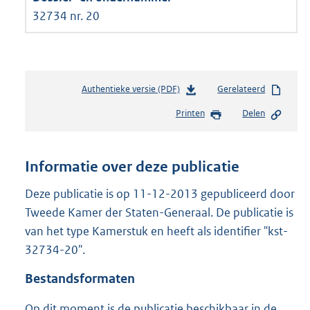
32734 nr. 20
Authentieke versie (PDF)
b
Gerelateerd
e
Printen
Delen
s
t
a
n
Informatie over deze publicatie
d
s
Deze publicatie is op 11-12-2013 gepubliceerd door
g
Tweede Kamer der Staten-Generaal. De publicatie is
r
van het type Kamerstuk en heeft als identifier "kst-
o
32734-20".
o
t
Bestandsformaten
t
e
Op dit moment is de publicatie beschikbaar in de
: