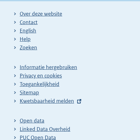
Over deze website
Contact
English
Help
Zoeken
Informatie hergebruiken
Privacy en cookies
Toegankelijkheid
Sitemap
E
Kwetsbaarheid melden
x
t
Open data
e
Linked Data Overheid
r
PUC Open Data