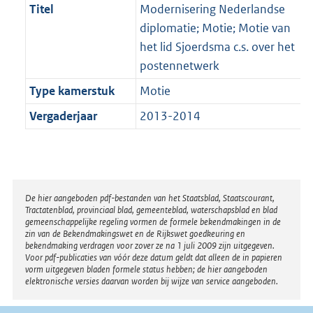
Titel
Modernisering Nederlandse
diplomatie; Motie; Motie van
het lid Sjoerdsma c.s. over het
postennetwerk
Type kamerstuk
Motie
Vergaderjaar
2013-2014
Disclaimer
De hier aangeboden pdf-bestanden van het Staatsblad, Staatscourant,
Tractatenblad, provinciaal blad, gemeenteblad, waterschapsblad en blad
gemeenschappelijke regeling vormen de formele bekendmakingen in de
zin van de Bekendmakingswet en de Rijkswet goedkeuring en
bekendmaking verdragen voor zover ze na 1 juli 2009 zijn uitgegeven.
Voor pdf-publicaties van vóór deze datum geldt dat alleen de in papieren
vorm uitgegeven bladen formele status hebben; de hier aangeboden
elektronische versies daarvan worden bij wijze van service aangeboden.