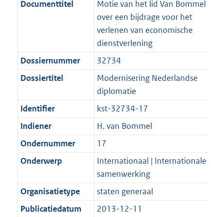
f
n
i
e
b
K
Documenttitel
Motie van het lid Van Bommel
o
r
o
f
n
i
b
over een bijdrage voor het
o
o
r
o
f
n
verlenen van economische
t
o
m
r
o
f
dienstverlening
t
t
a
m
r
o
Dossiernummer
32734
e
t
a
a
m
r
:
e
Dossiertitel
Modernisering Nederlandse
t
a
a
m
2
:
diplomatie
t
a
a
K
2
t
a
Identifier
kst-32734-17
b
K
t
Indiener
H. van Bommel
b
Ondernummer
17
Onderwerp
Internationaal | Internationale
samenwerking
Organisatietype
staten generaal
Publicatiedatum
2013-12-11