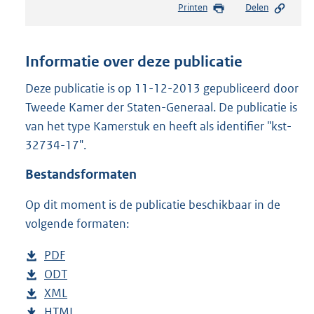
Printen
Delen
s
t
a
n
Informatie over deze publicatie
d
s
Deze publicatie is op 11-12-2013 gepubliceerd door
g
Tweede Kamer der Staten-Generaal. De publicatie is
r
van het type Kamerstuk en heeft als identifier "kst-
o
32734-17".
o
t
Bestandsformaten
t
e
Op dit moment is de publicatie beschikbaar in de
:
3
volgende formaten:
4
K
D
PDF
b
b
o
D
ODT
e
b
w
o
D
XML
s
e
b
n
w
o
D
HTML
t
s
e
b