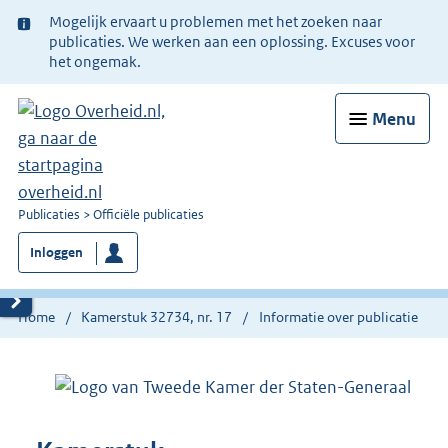
Ter
Mogelijk ervaart u problemen met het zoeken naar
informatie:
publicaties. We werken aan een oplossing. Excuses voor
het ongemak.
Menu
U
Publicaties
Officiële publicaties
bent
Inloggen
nu
hier:
Home
Kamerstuk 32734, nr. 17
Informatie over publicatie