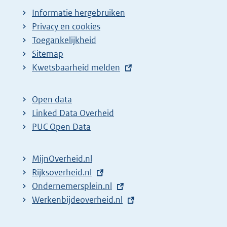
Informatie hergebruiken
Privacy en cookies
Toegankelijkheid
Sitemap
E
Kwetsbaarheid melden
x
t
Open data
e
Linked Data Overheid
r
PUC Open Data
n
e
MijnOverheid.nl
l
E
Rijksoverheid.nl
i
x
E
Ondernemersplein.nl
n
t
x
E
Werkenbijdeoverheid.nl
k
e
t
x
:
r
e
t