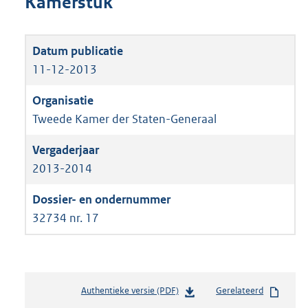
Kamerstuk
11-12-2013
Tweede Kamer der Staten-Generaal
2013-2014
32734 nr. 17
Authentieke versie (PDF)
b
Gerelateerd
e