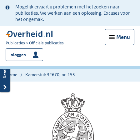
Ter
Mogelijk ervaart u problemen met het zoeken naar
informatie:
publicaties. We werken aan een oplossing. Excuses voor
het ongemak.
Menu
U
Publicaties
Officiële publicaties
bent
Inloggen
nu
hier:
Home
Kamerstuk 32670, nr. 155