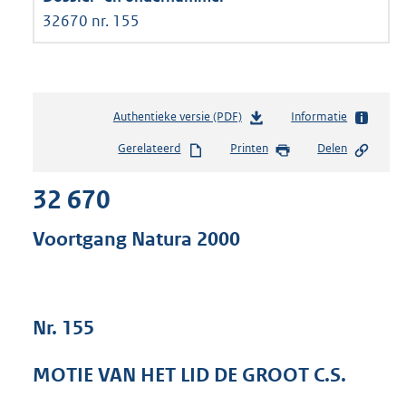
32670 nr. 155
Authentieke versie (PDF)
b
Informatie
e
Gerelateerd
Printen
Delen
s
t
32 670
a
n
d
Voortgang Natura 2000
s
g
r
o
Nr. 155
o
t
t
MOTIE VAN HET LID DE GROOT C.S.
e
: