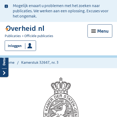
Ter
Mogelijk ervaart u problemen met het zoeken naar
informatie:
publicaties. We werken aan een oplossing. Excuses voor
het ongemak.
Menu
U
Publicaties
Officiële publicaties
bent
Inloggen
nu
hier:
Home
Kamerstuk 32647, nr. 3