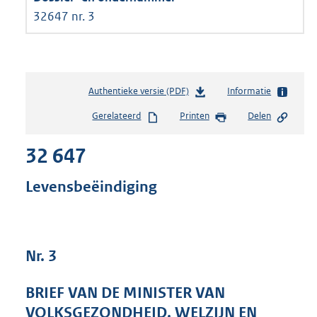
32647 nr. 3
Authentieke versie (PDF)
b
Informatie
e
Gerelateerd
Printen
Delen
s
t
32 647
a
n
d
Levensbeëindiging
s
g
r
o
Nr. 3
o
t
t
BRIEF VAN DE MINISTER VAN
e
VOLKSGEZONDHEID, WELZIJN EN
: