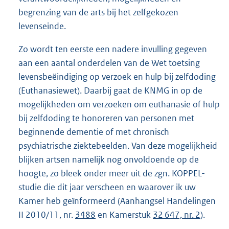
begrenzing van de arts bij het zelfgekozen
levenseinde.
Zo wordt ten eerste een nadere invulling gegeven
aan een aantal onder
delen van de Wet toetsing
levensbeëindiging op verzoek en hulp bij zelfdoding
(Euthanasiewet). Daarbij gaat de KNMG in op de
mogelijkheden om verzoeken om euthanasie of hulp
bij zelfdoding te honoreren van personen met
beginnende dementie of met chronisch
psychiatrische ziektebeelden. Van deze mogelijkheid
blijken artsen namelijk nog onvol
doende op de
hoogte, zo bleek onder meer uit de zgn. KOPPEL-
studie
die dit jaar verscheen en waarover ik uw
Kamer heb geïnformeerd (Aan
hangsel Handelingen
II 2010/11, nr.
3488
en Kamerstuk
32 647, nr. 2
).