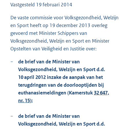
Vastgesteld
19 februari 2014
1
4
8
De vaste commissie voor Volksgezondheid, Welzijn
K
en Sport heeft op 19 december 2013 overleg
b
gevoerd met Minister Schippers van
Volksgezondheid, Welzijn en Sport en Minister
Opstelten van Veiligheid en Justitie over:
−
de brief van de Minister van
Volksgezondheid, Welzijn en Sport d.d.
10 april 2012 inzake de aanpak van het
terugdringen van de doorlooptijden bij
euthanasiemeldingen (Kamerstuk
32 647,
nr. 15
);
−
de brief van de Minister van
Volksgezondheid, Welzijn en Sport d.d.