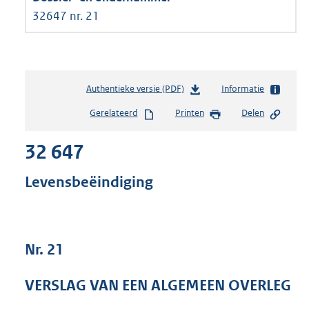
32647 nr. 21
Authentieke versie (PDF)
b
Informatie
e
Gerelateerd
Printen
Delen
s
t
32 647
a
n
d
Levensbeëindiging
s
g
r
o
Nr. 21
o
t
t
VERSLAG VAN EEN ALGEMEEN OVERLEG
e
: