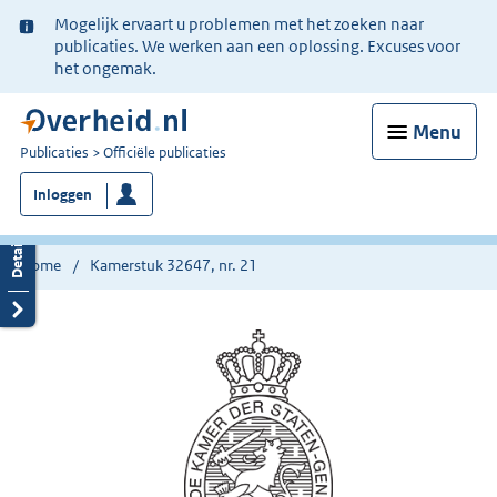
Ter
Mogelijk ervaart u problemen met het zoeken naar
informatie:
publicaties. We werken aan een oplossing. Excuses voor
het ongemak.
Menu
U
Publicaties
Officiële publicaties
bent
Inloggen
nu
hier:
Home
Kamerstuk 32647, nr. 21