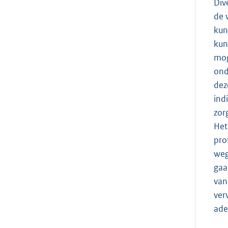
Div
de 
kun
kun
mog
ond
dez
ind
zor
Het
pro
weg
gaa
van
ver
ade