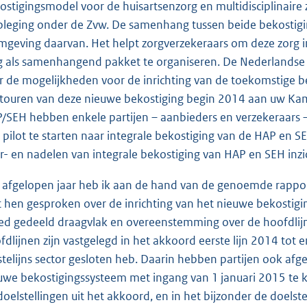
ostigingsmodel voor de huisartsenzorg en multidisciplinaire
pleging onder de Zvw. De samenhang tussen beide bekostigin
mgeving daarvan. Het helpt zorgverzekeraars om deze zorg i
g als samenhangend pakket te organiseren. De Nederlandse Z
r de mogelijkheden voor de inrichting van de toekomstige bek
touren van deze nieuwe bekostiging begin 2014 aan uw Kame
/SEH hebben enkele partijen – aanbieders en verzekeraars 
 pilot te starten naar integrale bekostiging van de HAP en S
r- en nadelen van integrale bekostiging van HAP en SEH inzic
 afgelopen jaar heb ik aan de hand van de genoemde rapport
 hen gesproken over de inrichting van het nieuwe bekostigin
ed gedeeld draagvlak en overeenstemming over de hoofdlij
fdlijnen zijn vastgelegd in het akkoord eerste lijn 2014 tot 
stelijns sector gesloten heb. Daarin hebben partijen ook afg
uwe bekostigingssysteem met ingang van 1 januari 2015 te 
doelstellingen uit het akkoord, en in het bijzonder de doelste