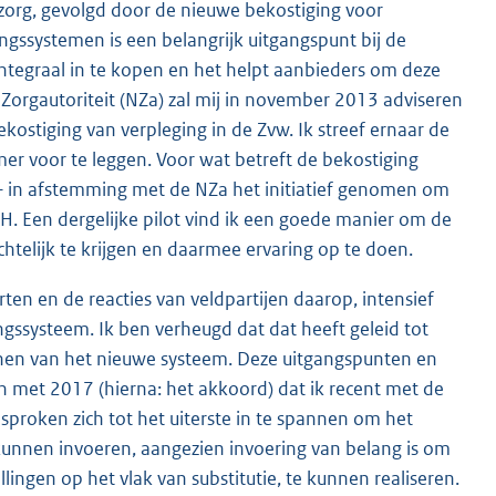
 zorg, gevolgd door de nieuwe bekostiging voor
gssystemen is een belangrijk uitgangspunt bij de
ntegraal in te kopen en het helpt aanbieders om deze
orgautoriteit (NZa) zal mij in november 2013 adviseren
ostiging van verpleging in de Zvw. Ik streef ernaar de
r voor te leggen. Voor wat betreft de bekostiging
– in afstemming met de NZa het initiatief genomen om
EH. Een dergelijke pilot vind ik een goede manier om de
htelijk te krijgen en daarmee ervaring op te doen.
en en de reacties van veldpartijen daarop, intensief
gssysteem. Ik ben verheugd dat dat heeft geleid tot
nen van het nieuwe systeem. Deze uitgangspunten en
en met 2017 (hierna: het akkoord) dat ik recent met de
esproken zich tot het uiterste in te spannen om het
kunnen invoeren, aangezien invoering van belang is om
llingen op het vlak van substitutie, te kunnen realiseren.