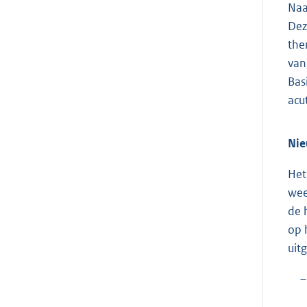
Naa
Dez
the
van
Bas
acu
Nie
Het
wee
de 
op 
uit
–