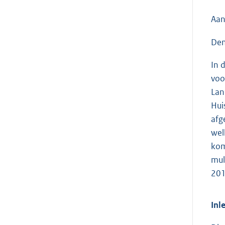
Aan
Den
In 
voo
Lan
Hui
afg
wel
kom
mul
201
Inl