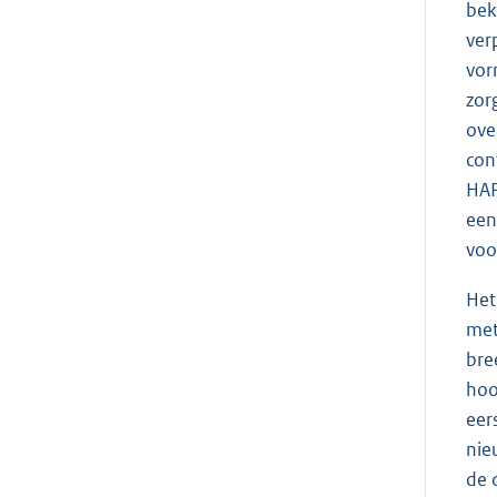
bek
ver
vor
zor
ove
con
HAP
een
voo
Het
met
bre
hoo
eer
nie
de 