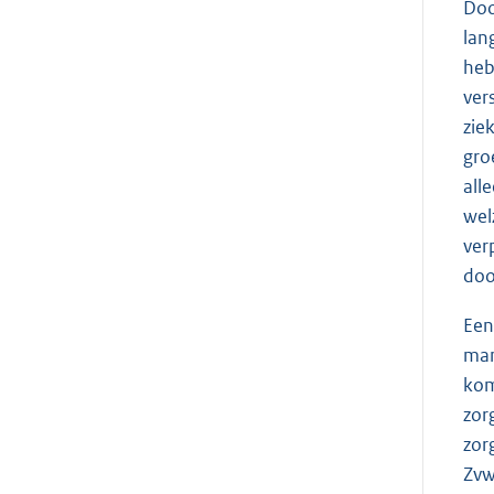
Doo
lan
heb
ver
zie
gro
all
wel
ver
doo
Een
man
kom
zor
zor
Zvw