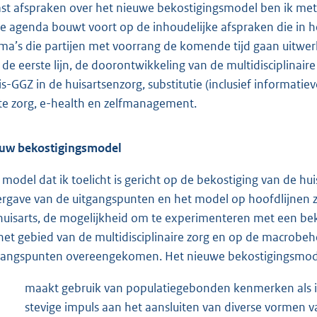
st afspraken over het nieuwe bekostigingsmodel ben ik me
e agenda bouwt voort op de inhoudelijke afspraken die in
ma’s die partijen met voorrang de komende tijd gaan uitwerk
 de eerste lijn, de doorontwikkeling van de multidisciplinai
is-GGZ in de huisartsenzorg, substitutie (inclusief informati
te zorg, e-health en zelfmanagement.
uw bekostigingsmodel
 model dat ik toelicht is gericht op de bekostiging van de hu
rgave van de uitgangspunten en het model op hoofdlijnen za
huisarts, de mogelijkheid om te experimenteren met een be
het gebied van de multidisciplinaire zorg en op de macrobeh
gangspunten overeengekomen. Het nieuwe bekostigingsmod
maakt gebruik van populatiegebonden kenmerken als i
stevige impuls aan het aansluiten van diverse vormen 