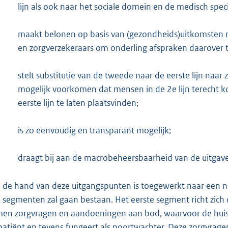
lijn als ook naar het sociale domein en de medisch speci
maakt belonen op basis van (gezondheids)uitkomsten mo
en zorgverzekeraars om onderling afspraken daarover 
stelt substitutie van de tweede naar de eerste lijn naar 
mogelijk voorkomen dat mensen in de 2e lijn terecht ko
eerste lijn te laten plaatsvinden;
is zo eenvoudig en transparant mogelijk;
draagt bij aan de macrobeheersbaarheid van de uitgaven
 de hand van deze uitgangspunten is toegewerkt naar een n
e segmenten zal gaan bestaan. Het eerste segment richt zich 
en zorgvragen en aandoeningen aan bod, waarvoor de huisa
patiënt en tevens fungeert als poortwachter. Deze zorgvra