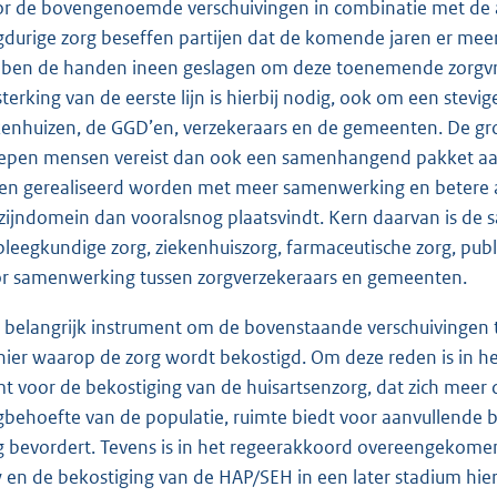
r de bovengenoemde verschuivingen in combinatie met de 
gdurige zorg beseffen partijen dat de komende jaren er meer 
ben de handen ineen geslagen om deze toenemende zorgvraa
sterking van de eerste lijn is hierbij nodig, ook om een stev
kenhuizen, de GGD’en, verzekeraars en de gemeenten. De gr
epen mensen vereist dan ook een samenhangend pakket aan 
een gerealiseerd worden met meer samenwerking en betere a
zijndomein dan vooralsnog plaatsvindt. Kern daarvan is de 
pleegkundige zorg, ziekenhuiszorg, farmaceutische zorg, pub
r samenwerking tussen zorgverzekeraars en gemeenten.
 belangrijk instrument om de bovenstaande verschuivingen t
ier waarop de zorg wordt bekostigd. Om deze reden is in h
t voor de bekostiging van de huisartsenzorg, dat zich meer 
gbehoefte van de populatie, ruimte biedt voor aanvullende b
g bevordert. Tevens is in het regeerakkoord overeengekomen
 en de bekostiging van de HAP/SEH in een later stadium hier