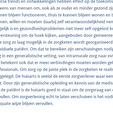
erse trends en ontwikkelingen hebben effect op de toekomsti
wens van mensen om, ook als ze ouder en minder gezond zijn
nen blijven functioneren, thuis te kunnen blijven wonen en
nen, willen en moeten daarbij zelf verantwoordelijkheid n
elijk is en gezondheidsproblemen niet meer zelf opgelost 
ersteuning om de hoek kijken, aangeboden door gemeenten e
e zorg zo laag mogelijk in de zorgketen wordt georganiseerd,
ividuele patiënt. Om dat te bereiken zijn verschuivingen nodi
g in een generalistische setting, van intramurale zorg naar e
 betekent ook dat er meer verbindingen moeten worden gel
fessionals. Om zorg op de juiste plek in de zorgketen te reali
gelegd. De huisarts is veelal de eerste zorgverlener waar e
t. Door zijn generalistische opleiding en kennis van de medis
 de patiënt is de huisarts goed in staat om de zorgvraag van 
vullen. Om zorgverlening echt te laten verschuiven is het no
quate wijze blijven vervullen.