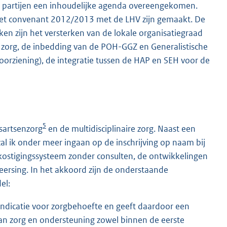
t partijen een inhoudelijke agenda overeengekomen.
 het convenant 2012/2013 met de LHV zijn gemaakt. De
en zijn het versterken van de lokale organisatiegraad
re zorg, de inbedding van de POH-GGZ en Generalistische
evoorziening), de integratie tussen de HAP en SEH voor de
5
isartsenzorg
en de multidisciplinaire zorg. Naast een
l ik onder meer ingaan op de inschrijving op naam bij
kostigingssysteem zonder consulten, de ontwikkelingen
eersing. In het akkoord zijn de onderstaande
el:
ndicatie voor zorgbehoefte en geeft daardoor een
van zorg en ondersteuning zowel binnen de eerste