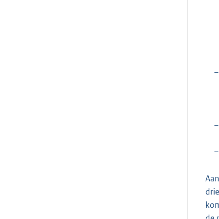
–
–
–
–
Aan
dri
kom
de 