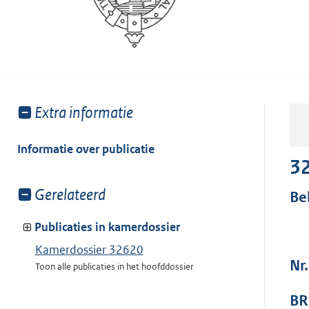
Toon
Extra informatie
meer
van:
Informatie over publicatie
3
Toon
Gerelateerd
Be
meer
van:
Publicaties in kamerdossier
Kamerdossier 32620
Nr.
Toon alle publicaties in het hoofddossier
BR