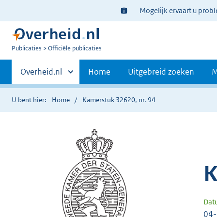
Ter
Mogelijk ervaart u prob
informatie:
U
Publicaties
Officiële publicaties
bent
Primaire
nu
Andere
Overheid.nl
Home
Uitgebreid zoeken
M
hier:
sites
navigatie
binnen
U bent hier:
Home
Kamerstuk 32620, nr. 94
K
Dat
04