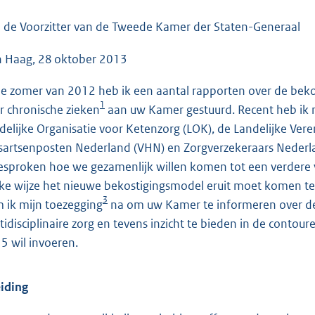
o
o
 de Voorzitter van de Tweede Kamer der Staten-Generaal
t
 Haag, 28 oktober 2013
t
e
de zomer van 2012 heb ik een aantal rapporten over de bekost
:
1
r chronische zieken
aan uw Kamer gestuurd. Recent heb ik m
6
delijke Organisatie voor Ketenzorg (LOK), de Landelijke Veren
7
sartsenposten Nederland (VHN) en Zorgverzekeraars Nederl
K
esproken hoe we gezamenlijk willen komen tot een verdere v
b
ke wijze het nieuwe bekostigingsmodel eruit moet komen te 
3
 ik mijn toezegging
na om uw Kamer te informeren over de 
tidisciplinaire zorg en tevens inzicht te bieden in de contou
5 wil invoeren.
eiding