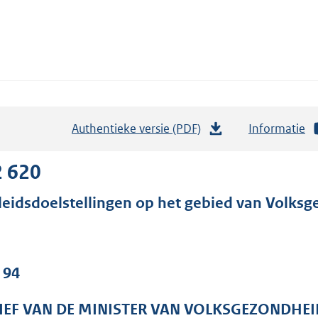
Authentieke versie (PDF)
b
Informatie
e
s
2 620
t
leidsdoelstellingen op het gebied van Volksg
a
n
d
s
 94
g
r
IEF VAN DE MINISTER VAN VOLKSGEZONDHEI