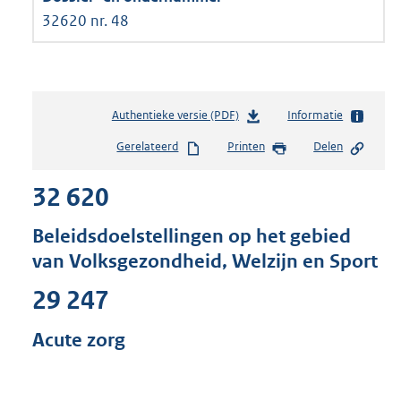
32620 nr. 48
Authentieke versie (PDF)
b
Informatie
e
Gerelateerd
Printen
Delen
s
t
32 620
a
n
d
Beleidsdoelstellingen op het gebied
s
van Volksgezondheid, Welzijn en Sport
g
r
29 247
o
o
Acute zorg
t
t
e
: