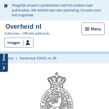
Ter
Mogelijk ervaart u problemen met het zoeken naar
informatie:
publicaties. We werken aan een oplossing. Excuses voor
het ongemak.
Menu
U
Publicaties
Officiële publicaties
bent
Inloggen
nu
hier:
Home
Kamerstuk 32620, nr. 48