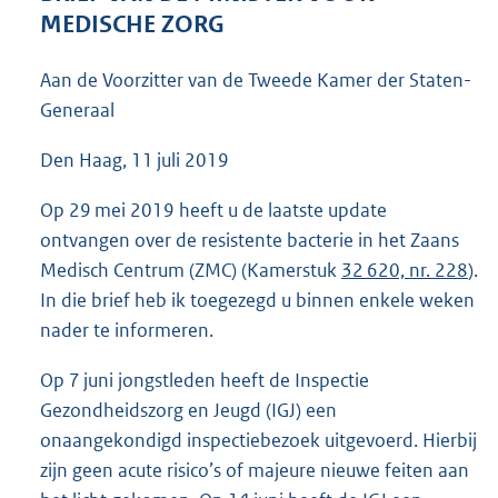
3
MEDISCHE ZORG
6
K
Aan de Voorzitter van de Tweede Kamer der Staten-
b
Generaal
Den Haag, 11 juli 2019
Op 29 mei 2019 heeft u de laatste update
ontvangen over de resistente bacterie in het Zaans
Medisch Centrum (ZMC) (Kamerstuk
32 620, nr. 228
).
In die brief heb ik toegezegd u binnen enkele weken
nader te informeren.
Op 7 juni jongstleden heeft de Inspectie
Gezondheidszorg en Jeugd (IGJ) een
onaangekondigd inspectiebezoek uitgevoerd. Hierbij
zijn geen acute risico’s of majeure nieuwe feiten aan