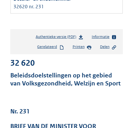
32620 nr. 231
Authentieke versie (PDF)
b
Informatie
e
Gerelateerd
Printen
Delen
s
t
32 620
a
n
d
Beleidsdoelstellingen op het gebied
s
van Volksgezondheid, Welzijn en Sport
g
r
o
o
t
Nr. 231
t
e
BRIEF VAN DE MINISTER VOOR
: