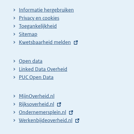
Informatie hergebruiken
Privacy en cookies
Toegankelijkheid
Sitemap
E
Kwetsbaarheid melden
x
t
Open data
e
Linked Data Overheid
r
PUC Open Data
n
e
MijnOverheid.nl
l
E
Rijksoverheid.nl
i
x
E
Ondernemersplein.nl
n
t
x
E
Werkenbijdeoverheid.nl
k
e
t
x
: