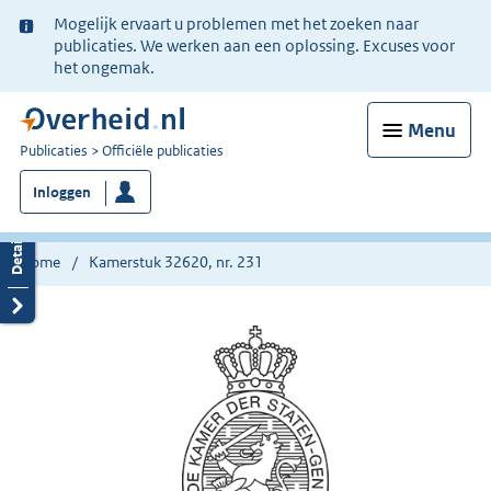
Ter
Mogelijk ervaart u problemen met het zoeken naar
informatie:
publicaties. We werken aan een oplossing. Excuses voor
het ongemak.
Menu
U
Publicaties
Officiële publicaties
bent
Inloggen
nu
hier:
Home
Kamerstuk 32620, nr. 231