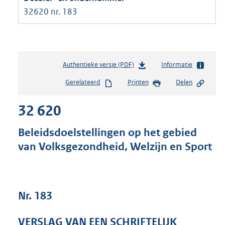
32620 nr. 183
Authentieke versie (PDF)
b
Informatie
e
Gerelateerd
Printen
Delen
s
t
32 620
a
n
d
Beleidsdoelstellingen op het gebied
s
van Volksgezondheid, Welzijn en Sport
g
r
o
o
t
Nr. 183
t
e
VERSLAG VAN EEN SCHRIFTELIJK
: