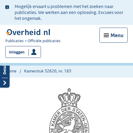
Ter
Mogelijk ervaart u problemen met het zoeken naar
informatie:
publicaties. We werken aan een oplossing. Excuses voor
het ongemak.
Menu
U
Publicaties
Officiële publicaties
bent
Inloggen
nu
hier:
Home
Kamerstuk 32620, nr. 183