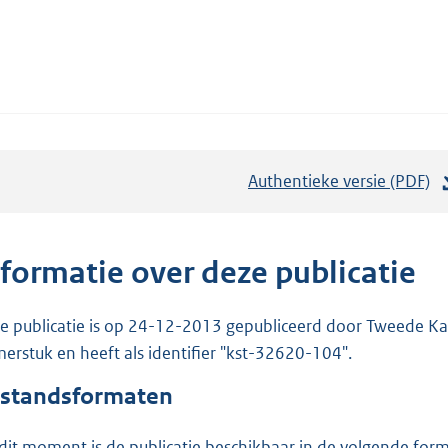
Authentieke versie (PDF)
b
e
s
t
nformatie over deze publicatie
a
n
e publicatie is op 24-12-2013 gepubliceerd door Tweede Kam
d
erstuk en heeft als identifier "kst-32620-104".
s
standsformaten
g
r
dit moment is de publicatie beschikbaar in de volgende for