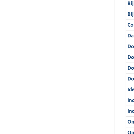
Bi
Bi
Col
Da
Do
Do
Do
Dos
Ide
In
In
On
On