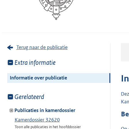
Terug naar de publicatie
Toon
Extra informatie
meer
van:
I
Informatie over publicatie
Dez
Toon
Gerelateerd
Kam
meer
van:
Publicaties in kamerdossier
Be
Kamerdossier 32620
Toon alle publicaties in het hoofddossier
Op 