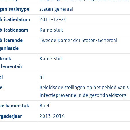
ganisatietype
staten generaal
blicatiedatum
2013-12-24
blicatienaam
Kamerstuk
blicerende
Tweede Kamer der Staten-Generaal
ganisatie
briek
Kamerstuk
rlementair
al
nl
el
Beleidsdoelstellingen op het gebied van V
Infectiepreventie in de gezondheidszorg
pe kamerstuk
Brief
rgaderjaar
2013-2014