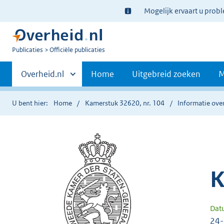
Ter
Mogelijk ervaart u prob
informatie:
U
Publicaties
Officiële publicaties
bent
Primaire
nu
Andere
Overheid.nl
Home
Uitgebreid zoeken
M
hier:
sites
navigatie
binnen
U bent hier:
Home
Kamerstuk 32620, nr. 104
Informatie over
K
Dat
24