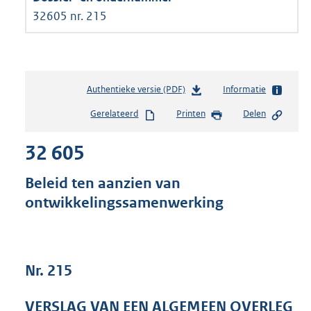
32605 nr. 215
Authentieke versie (PDF)
b
Informatie
e
Gerelateerd
Printen
Delen
s
t
32 605
a
n
d
Beleid ten aanzien van
s
ontwikkelingssamenwerking
g
r
o
o
t
Nr. 215
t
e
VERSLAG VAN EEN ALGEMEEN OVERLEG
: