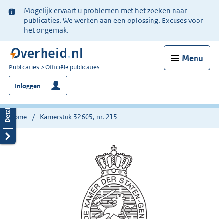
Ter
Mogelijk ervaart u problemen met het zoeken naar
informatie:
publicaties. We werken aan een oplossing. Excuses voor
het ongemak.
Menu
U
Publicaties
Officiële publicaties
bent
Inloggen
nu
hier:
Home
Kamerstuk 32605, nr. 215