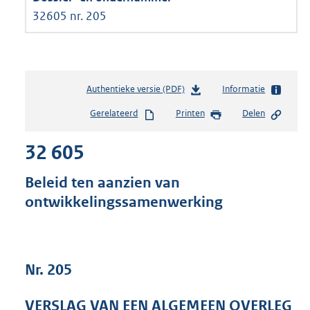
32605 nr. 205
Authentieke versie (PDF)
b
Informatie
e
Gerelateerd
Printen
Delen
s
t
32 605
a
n
d
Beleid ten aanzien van
s
ontwikkelingssamenwerking
g
r
o
o
t
Nr. 205
t
e
VERSLAG VAN EEN ALGEMEEN OVERLEG
: