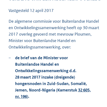
1
0
Vastgesteld
12 april 2017
8
K
De algemene commissie voor Buitenlandse Handel
b
en Ontwikkelingssamenwerking heeft op 30 maart
2017 overleg gevoerd met mevrouw Ploumen,
Minister voor Buitenlandse Handel en
Ontwikkelingssamenwerking, over:
–
de brief van de Minister voor
Buitenlandse Handel en
Ontwikkelingssamenwerking d.d.
28 maart 2017 inzake (dreigende)
hongersnoden in Zuid-Sudan, Somalië,
Jemen, Noord-Nigeria (Kamerstuk
32 605,
nr. 196
).