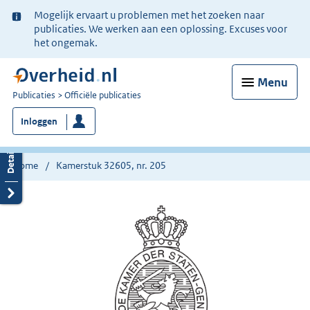
Ter
Mogelijk ervaart u problemen met het zoeken naar
informatie:
publicaties. We werken aan een oplossing. Excuses voor
het ongemak.
Menu
U
Publicaties
Officiële publicaties
bent
Inloggen
nu
hier:
Home
Kamerstuk 32605, nr. 205