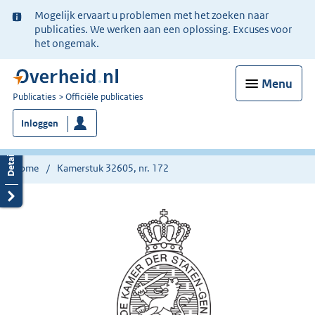
Ter
Mogelijk ervaart u problemen met het zoeken naar
informatie:
publicaties. We werken aan een oplossing. Excuses voor
het ongemak.
Menu
U
Publicaties
Officiële publicaties
bent
Inloggen
nu
hier:
Home
Kamerstuk 32605, nr. 172