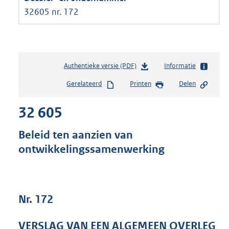
32605 nr. 172
Authentieke versie (PDF)
b
Informatie
e
Gerelateerd
Printen
Delen
s
t
32 605
a
n
d
Beleid ten aanzien van
s
ontwikkelingssamenwerking
g
r
o
o
t
Nr. 172
t
e
VERSLAG VAN EEN ALGEMEEN OVERLEG
: