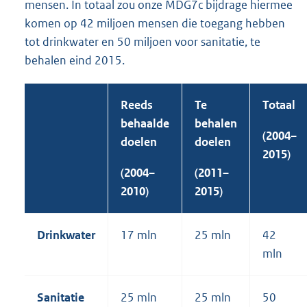
mensen. In totaal zou onze MDG7c bijdrage hiermee
komen op 42 miljoen mensen die toegang hebben
tot drinkwater en 50 miljoen voor sanitatie, te
behalen eind 2015.
Reeds
Te
Totaal
behaalde
behalen
(2004–
doelen
doelen
2015)
(2004–
(2011–
2010)
2015)
Drinkwater
17 mln
25 mln
42
mln
Sanitatie
25 mln
25 mln
50