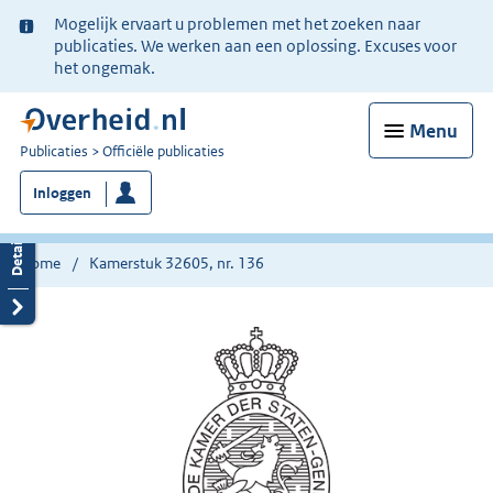
Ter
Mogelijk ervaart u problemen met het zoeken naar
informatie:
publicaties. We werken aan een oplossing. Excuses voor
het ongemak.
Menu
U
Publicaties
Officiële publicaties
bent
Inloggen
nu
hier:
Home
Kamerstuk 32605, nr. 136