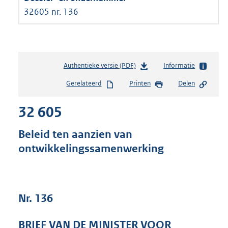
32605 nr. 136
Authentieke versie (PDF)
b
Informatie
e
Gerelateerd
Printen
Delen
s
t
32 605
a
n
d
Beleid ten aanzien van
s
ontwikkelingssamenwerking
g
r
o
o
t
Nr. 136
t
e
BRIEF VAN DE MINISTER VOOR
: