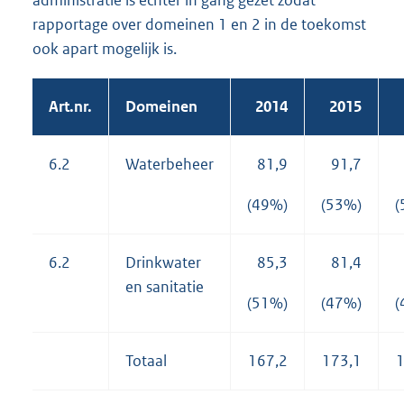
rapportage over domeinen 1 en 2 in de toekomst
ook apart mogelijk is.
Art.nr.
Domeinen
2014
2015
6.2
Waterbeheer
81,9
91,7
(49%)
(53%)
(
6.2
Drinkwater
85,3
81,4
en sanitatie
(51%)
(47%)
(
Totaal
167,2
173,1
1